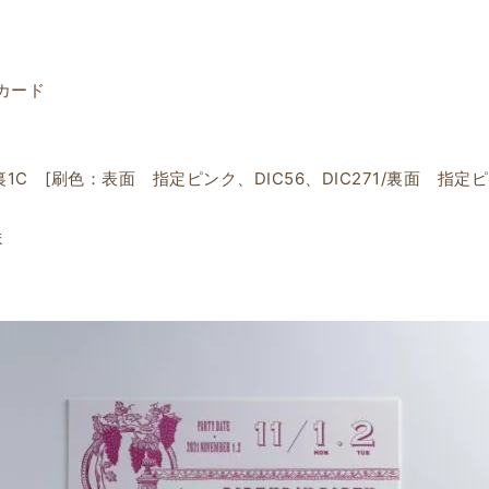
カード
C [刷色：表面 指定ピンク、DIC56、DIC271/裏面 指定ピン
ま