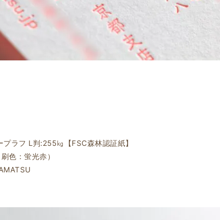
ープラフ L判:255㎏【FSC森林認証紙】
（刷色：蛍光赤）
IRAMATSU