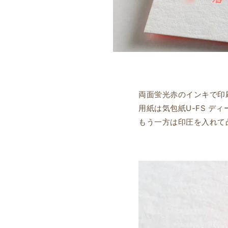
両面蛍光赤のインキで印
用紙は気包紙U-FS デ
もう一方は印圧を入れて