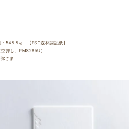
判：545.5㎏ 【FSC森林認証紙】
空押し、PMS285U）
 沙弥さま