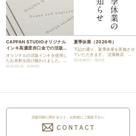
CAPPAN STUDIOオリジナル
夏季休業（2026年）
インキ高濃度赤口金での活版名
下記の通り、夏季休業を実施させ
刺
ていただきます。 淀屋橋店 通
オリジナルの活版インキを使用し
常営業いたします。 奈良店 8月
たお名刺を請け賜わりました。
2026.08.01
NEWS
16日（日）～8月20日（木）まで
用紙は新バフン紙Nのきぬを使用
2026.08.02
WORKS
休業いたします。 京都活版印刷
しました。 印刷は片面1色を強い
所 8月8日（土）～8月16日
印圧で活版印刷で仕上げました。
（日）まで休業いたします。 オ
刷色は、CAPPANSTUDIOオリジ
ンラ..
ナルの高濃度赤口金インキを使..
活版印刷に関するコト，お気軽にご相談下さい