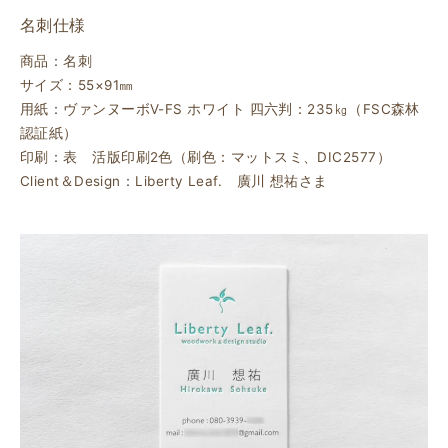
名刺仕様
商品：名刺
サイズ：55×91㎜
用紙：ヴァンヌーボV-FS ホワイト 四六判：235㎏（FSC森林
認証紙）
印刷：表 活版印刷2色（刷色：マットスミ、DIC2577）
Client＆Design：Liberty Leaf. 廣川 想祐さま