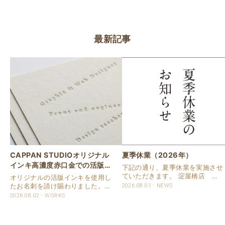
最新記事
CAPPAN STUDIOオリジナル
夏季休業（2026年）
インキ高濃度赤口金での活版名
下記の通り、夏季休業を実施させ
刺
ていただきます。 淀屋橋店 通
オリジナルの活版インキを使用し
常営業いたします。 奈良店 8月
たお名刺を請け賜わりました。
2026.08.01
NEWS
16日（日）～8月20日（木）まで
用紙は新バフン紙Nのきぬを使用
2026.08.02
WORKS
休業いたします。 京都活版印刷
しました。 印刷は片面1色を強い
所 8月8日（土）～8月16日
印圧で活版印刷で仕上げました。
（日）まで休業いたします。 オ
刷色は、CAPPANSTUDIOオリジ