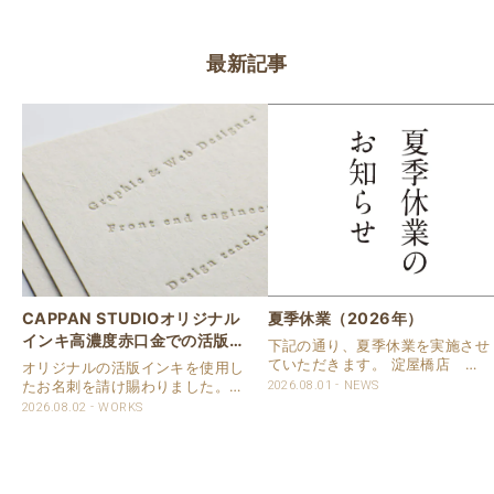
最新記事
CAPPAN STUDIOオリジナル
夏季休業（2026年）
インキ高濃度赤口金での活版名
下記の通り、夏季休業を実施させ
刺
ていただきます。 淀屋橋店 通
オリジナルの活版インキを使用し
常営業いたします。 奈良店 8月
たお名刺を請け賜わりました。
2026.08.01
NEWS
16日（日）～8月20日（木）まで
用紙は新バフン紙Nのきぬを使用
2026.08.02
WORKS
休業いたします。 京都活版印刷
しました。 印刷は片面1色を強い
所 8月8日（土）～8月16日
印圧で活版印刷で仕上げました。
（日）まで休業いたします。 オ
刷色は、CAPPANSTUDIOオリジ
ンラ..
ナルの高濃度赤口金インキを使..