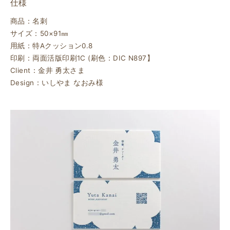
仕様
商品：名刺
サイズ：50×91㎜
用紙：特Aクッション0.8
印刷：両面活版印刷1C (刷色：DIC N897】
Client：金井 勇太さま
Design：いしやま なおみ様