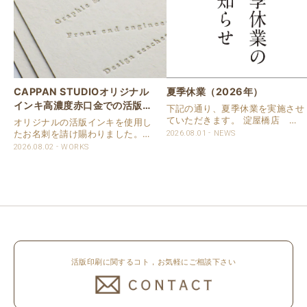
CAPPAN STUDIOオリジナル
夏季休業（2026年）
インキ高濃度赤口金での活版名
下記の通り、夏季休業を実施させ
刺
ていただきます。 淀屋橋店 通
オリジナルの活版インキを使用し
常営業いたします。 奈良店 8月
たお名刺を請け賜わりました。
2026.08.01
NEWS
16日（日）～8月20日（木）まで
用紙は新バフン紙Nのきぬを使用
2026.08.02
WORKS
休業いたします。 京都活版印刷
しました。 印刷は片面1色を強い
所 8月8日（土）～8月16日
印圧で活版印刷で仕上げました。
（日）まで休業いたします。 オ
刷色は、CAPPANSTUDIOオリジ
ンラ..
ナルの高濃度赤口金インキを使..
活版印刷に関するコト，お気軽にご相談下さい