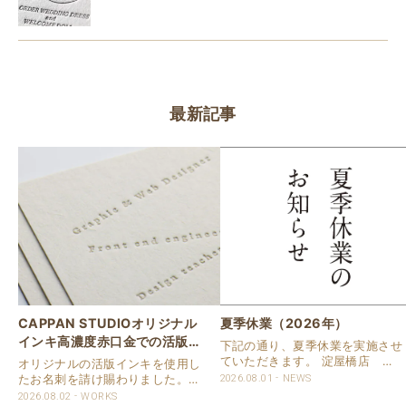
最新記事
CAPPAN STUDIOオリジナル
夏季休業（2026年）
インキ高濃度赤口金での活版名
下記の通り、夏季休業を実施させ
刺
ていただきます。 淀屋橋店 通
オリジナルの活版インキを使用し
常営業いたします。 奈良店 8月
たお名刺を請け賜わりました。
2026.08.01
NEWS
16日（日）～8月20日（木）まで
用紙は新バフン紙Nのきぬを使用
2026.08.02
WORKS