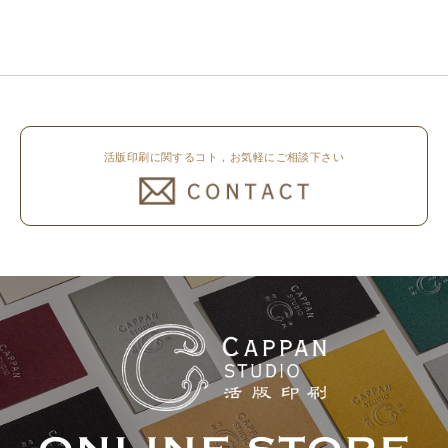
休業いたします。 京都活版印刷
しました。 印刷は片面1色を強い
所 8月8日（土）～8月16日
印圧で活版印刷で仕上げました。
（日）まで休業いたします。 オ
刷色は、CAPPANSTUDIOオリジ
ンラ..
ナルの高濃度赤口金インキを使..
活版印刷に関するコト，お気軽にご相談下さい