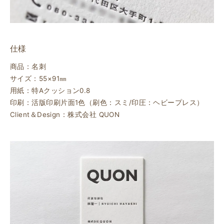
仕様
商品：名刺
サイズ：55×91㎜
用紙：特Aクッション0.8
印刷：活版印刷片面1色（刷色：スミ/印圧：ヘビープレス）
Client＆Design：株式会社 QUON