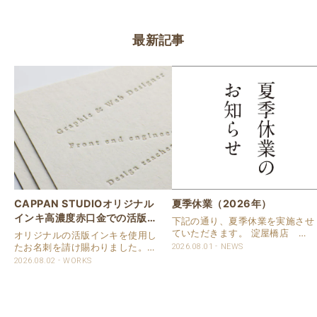
最新記事
CAPPAN STUDIOオリジナル
夏季休業（2026年）
インキ高濃度赤口金での活版名
下記の通り、夏季休業を実施させ
刺
ていただきます。 淀屋橋店 通
オリジナルの活版インキを使用し
常営業いたします。 奈良店 8月
たお名刺を請け賜わりました。
2026.08.01
NEWS
16日（日）～8月20日（木）まで
用紙は新バフン紙Nのきぬを使用
2026.08.02
WORKS
休業いたします。 京都活版印刷
しました。 印刷は片面1色を強い
所 8月8日（土）～8月16日
印圧で活版印刷で仕上げました。
（日）まで休業いたします。 オ
刷色は、CAPPANSTUDIOオリジ
ンラ..
ナルの高濃度赤口金インキを使..