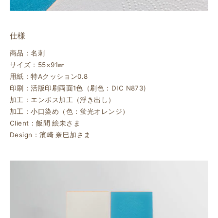
仕様
商品：名刺
サイズ：55×91㎜
用紙：特Aクッション0.8
印刷：活版印刷両面1色（刷色：DIC N873)
加工：エンボス加工（浮き出し）
加工：小口染め（色：蛍光オレンジ）
Client：飯間 絵未さま
Design：濱崎 奈巳加さま