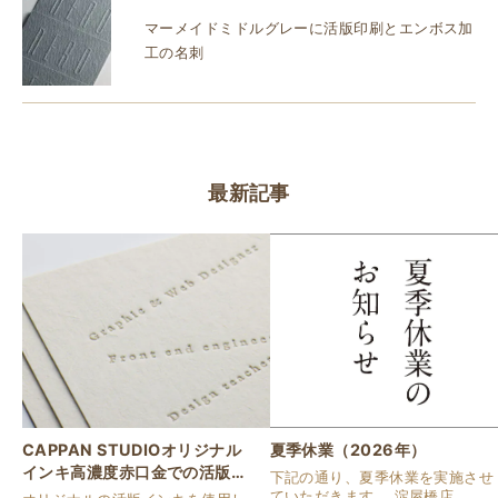
マーメイドミドルグレーに活版印刷とエンボス加
工の名刺
最新記事
CAPPAN STUDIOオリジナル
夏季休業（2026年）
インキ高濃度赤口金での活版名
下記の通り、夏季休業を実施させ
刺
ていただきます。 淀屋橋店 通