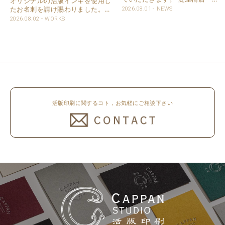
オリジナルの活版インキを使用し
常営業いたします。 奈良店 8月
たお名刺を請け賜わりました。
2026.08.01
NEWS
16日（日）～8月20日（木）まで
用紙は新バフン紙Nのきぬを使用
2026.08.02
WORKS
休業いたします。 京都活版印刷
しました。 印刷は片面1色を強い
所 8月8日（土）～8月16日
印圧で活版印刷で仕上げました。
（日）まで休業いたします。 オ
刷色は、CAPPANSTUDIOオリジ
ンラ..
ナルの高濃度赤口金インキを使..
活版印刷に関するコト，お気軽にご相談下さい