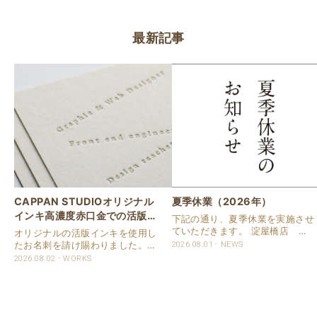
最新記事
CAPPAN STUDIOオリジナル
夏季休業（2026年）
インキ高濃度赤口金での活版名
下記の通り、夏季休業を実施させ
刺
ていただきます。 淀屋橋店 通
オリジナルの活版インキを使用し
常営業いたします。 奈良店 8月
たお名刺を請け賜わりました。
2026.08.01
NEWS
16日（日）～8月20日（木）まで
用紙は新バフン紙Nのきぬを使用
2026.08.02
WORKS
休業いたします。 京都活版印刷
しました。 印刷は片面1色を強い
所 8月8日（土）～8月16日
印圧で活版印刷で仕上げました。
（日）まで休業いたします。 オ
刷色は、CAPPANSTUDIOオリジ
ンラ..
ナルの高濃度赤口金インキを使..