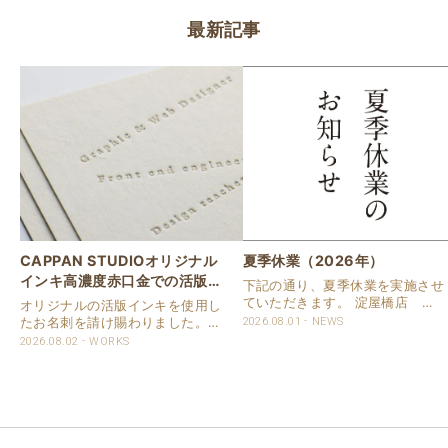
最新記事
CAPPAN STUDIOオリジナル
夏季休業（2026年）
インキ高濃度赤口金での活版名
下記の通り、夏季休業を実施させ
刺
ていただきます。 淀屋橋店 通
オリジナルの活版インキを使用し
常営業いたします。 奈良店 8月
たお名刺を請け賜わりました。
2026.08.01
NEWS
16日（日）～8月20日（木）まで
用紙は新バフン紙Nのきぬを使用
2026.08.02
WORKS
休業いたします。 京都活版印刷
しました。 印刷は片面1色を強い
所 8月8日（土）～8月16日
印圧で活版印刷で仕上げました。
（日）まで休業いたします。 オ
刷色は、CAPPANSTUDIOオリジ
ンラ..
ナルの高濃度赤口金インキを使..