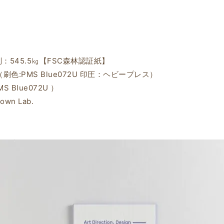
判：545.5㎏【FSC森林認証紙】
刷色:PMS Blue072U 印圧：ヘビープレス）
Blue072U ）
own Lab.