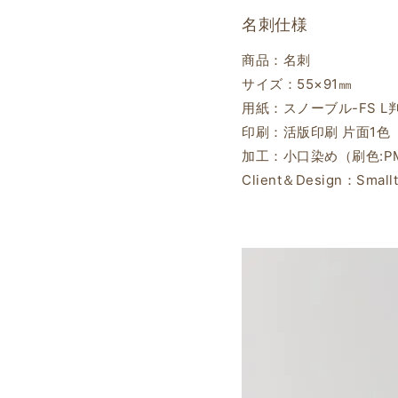
名刺仕様
商品：名刺
サイズ：55×91㎜
用紙：スノーブル-FS L
印刷：活版印刷 片面1色（
加工：小口染め（刷色:PMS 
Client＆Design：Smallt