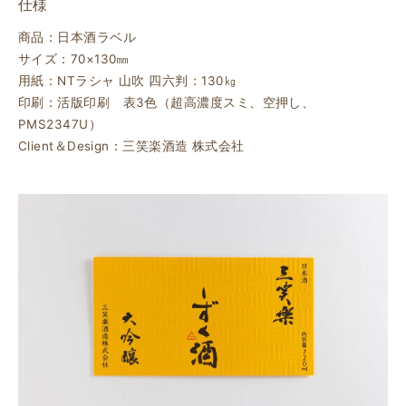
仕様
商品：日本酒ラベル
サイズ：70×130㎜
用紙：NTラシャ 山吹 四六判：130㎏
印刷：活版印刷 表3色（超高濃度スミ、空押し、
PMS2347U）
Client＆Design：三笑楽酒造 株式会社