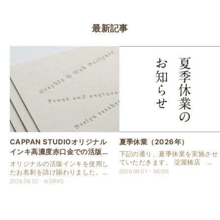
最新記事
CAPPAN STUDIOオリジナル
夏季休業（2026年）
インキ高濃度赤口金での活版名
下記の通り、夏季休業を実施させ
刺
ていただきます。 淀屋橋店 通
オリジナルの活版インキを使用し
常営業いたします。 奈良店 8月
たお名刺を請け賜わりました。
2026.08.01
NEWS
16日（日）～8月20日（木）まで
用紙は新バフン紙Nのきぬを使用
2026.08.02
WORKS
休業いたします。 京都活版印刷
しました。 印刷は片面1色を強い
所 8月8日（土）～8月16日
印圧で活版印刷で仕上げました。
（日）まで休業いたします。 オ
刷色は、CAPPANSTUDIOオリジ
ンラ..
ナルの高濃度赤口金インキを使..