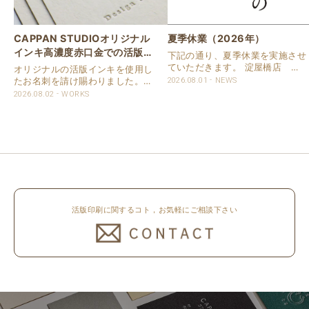
CAPPAN STUDIOオリジナル
夏季休業（2026年）
インキ高濃度赤口金での活版名
下記の通り、夏季休業を実施させ
刺
ていただきます。 淀屋橋店 通
オリジナルの活版インキを使用し
常営業いたします。 奈良店 8月
たお名刺を請け賜わりました。
2026.08.01
NEWS
16日（日）～8月20日（木）まで
用紙は新バフン紙Nのきぬを使用
2026.08.02
WORKS
休業いたします。 京都活版印刷
しました。 印刷は片面1色を強い
所 8月8日（土）～8月16日
印圧で活版印刷で仕上げました。
（日）まで休業いたします。 オ
刷色は、CAPPANSTUDIOオリジ
ンラ..
ナルの高濃度赤口金インキを使..
活版印刷に関するコト，お気軽にご相談下さい