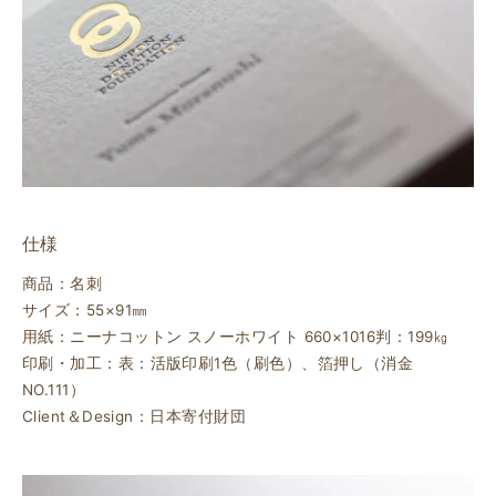
仕様
商品：名刺
サイズ：55×91㎜
用紙：ニーナコットン スノーホワイト 660×1016判：199㎏
印刷・加工：表：活版印刷1色（刷色）、箔押し（消金
NO.111）
Client＆Design：日本寄付財団