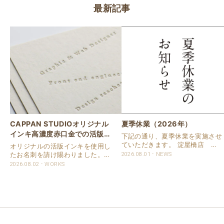
最新記事
CAPPAN STUDIOオリジナル
夏季休業（2026年）
インキ高濃度赤口金での活版名
下記の通り、夏季休業を実施させ
刺
ていただきます。 淀屋橋店 通
オリジナルの活版インキを使用し
常営業いたします。 奈良店 8月
たお名刺を請け賜わりました。
2026.08.01
NEWS
16日（日）～8月20日（木）まで
用紙は新バフン紙Nのきぬを使用
2026.08.02
WORKS
休業いたします。 京都活版印刷
しました。 印刷は片面1色を強い
所 8月8日（土）～8月16日
印圧で活版印刷で仕上げました。
（日）まで休業いたします。 オ
刷色は、CAPPANSTUDIOオリジ
ンラ..
ナルの高濃度赤口金インキを使..