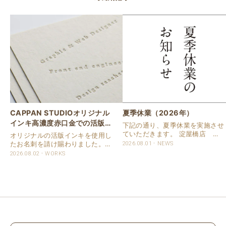
CAPPAN STUDIOオリジナル
夏季休業（2026年）
インキ高濃度赤口金での活版名
下記の通り、夏季休業を実施させ
刺
ていただきます。 淀屋橋店 通
オリジナルの活版インキを使用し
常営業いたします。 奈良店 8月
たお名刺を請け賜わりました。
2026.08.01
NEWS
16日（日）～8月20日（木）まで
用紙は新バフン紙Nのきぬを使用
2026.08.02
WORKS
休業いたします。 京都活版印刷
しました。 印刷は片面1色を強い
所 8月8日（土）～8月16日
印圧で活版印刷で仕上げました。
（日）まで休業いたします。 オ
刷色は、CAPPANSTUDIOオリジ
ンラ..
ナルの高濃度赤口金インキを使..