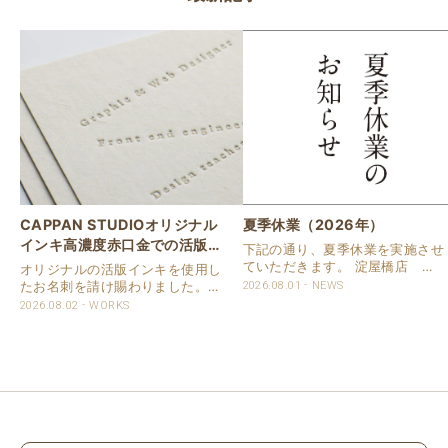
CAPPAN STUDIOオリジナル
夏季休業（2026年）
インキ高濃度赤口金での活版名
下記の通り、夏季休業を実施させ
刺
ていただきます。 淀屋橋店 通
オリジナルの活版インキを使用し
常営業いたします。 奈良店 8月
たお名刺を請け賜わりました。
2026.08.01
NEWS
16日（日）～8月20日（木）まで
用紙は新バフン紙Nのきぬを使用
2026.08.02
WORKS
休業いたします。 京都活版印刷
しました。 印刷は片面1色を強い
所 8月8日（土）～8月16日
印圧で活版印刷で仕上げました。
（日）まで休業いたします。 オ
刷色は、CAPPANSTUDIOオリジ
ンラ..
ナルの高濃度赤口金インキを使..