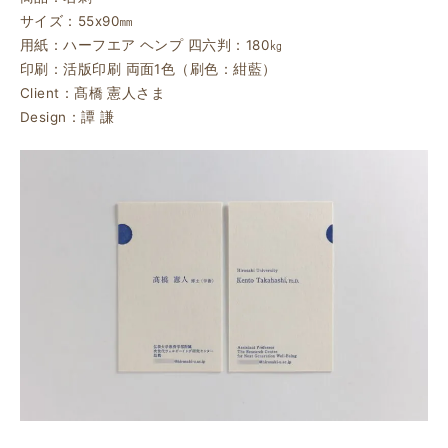
サイズ：55ⅹ90㎜
用紙：ハーフエア ヘンプ 四六判：180㎏
印刷：活版印刷 両面1色（刷色：紺藍）
Client：髙橋 憲人さま
Design：譚 謙