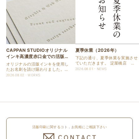
CAPPAN STUDIOオリジナル
夏季休業（2026年）
インキ高濃度赤口金での活版名
下記の通り、夏季休業を実施させ
刺
ていただきます。 淀屋橋店 通
オリジナルの活版インキを使用し
常営業いたします。 奈良店 8月
たお名刺を請け賜わりました。
2026.08.01
NEWS
16日（日）～8月20日（木）まで
用紙は新バフン紙Nのきぬを使用
2026.08.02
WORKS
休業いたします。 京都活版印刷
しました。 印刷は片面1色を強い
所 8月8日（土）～8月16日
印圧で活版印刷で仕上げました。
（日）まで休業いたします。 オ
刷色は、CAPPANSTUDIOオリジ
ンラ..
ナルの高濃度赤口金インキを使..
活版印刷に関するコト，お気軽にご相談下さい