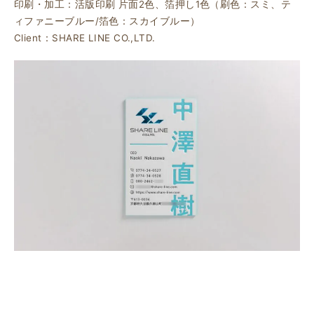
印刷・加工：活版印刷 片面2色、箔押し1色（刷色：スミ、テ
ィファニーブルー/箔色：スカイブルー）
Client：SHARE LINE CO.,LTD.