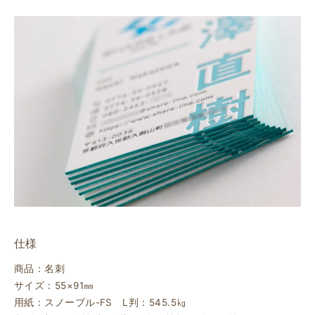
仕様
商品：名刺
サイズ：55×91㎜
用紙：スノーブル-FS L判：545.5㎏