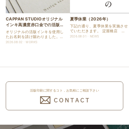
CAPPAN STUDIOオリジナル
夏季休業（2026年）
インキ高濃度赤口金での活版名
下記の通り、夏季休業を実施させ
刺
ていただきます。 淀屋橋店 通
オリジナルの活版インキを使用し
常営業いたします。 奈良店 8月
たお名刺を請け賜わりました。
2026.08.01
NEWS
16日（日）～8月20日（木）まで
用紙は新バフン紙Nのきぬを使用
2026.08.02
WORKS
休業いたします。 京都活版印刷
しました。 印刷は片面1色を強い
所 8月8日（土）～8月16日
印圧で活版印刷で仕上げました。
（日）まで休業いたします。 オ
刷色は、CAPPANSTUDIOオリジ
ンラ..
ナルの高濃度赤口金インキを使..
活版印刷に関するコト，お気軽にご相談下さい