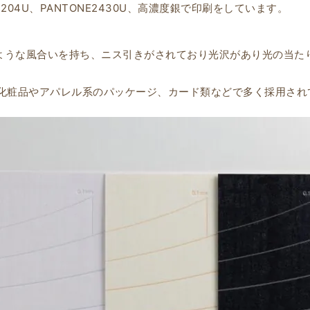
2204U、PANTONE2430U、高濃度銀で印刷をしています。
のような風合いを持ち、ニス引きがされており光沢があり光の当た
化粧品やアパレル系のパッケージ、カード類などで多く採用され