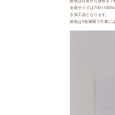
紙色は白系から濃色まで
全紙サイズは700×1000
き加工品となります。
紙色は5色展開で斤量に