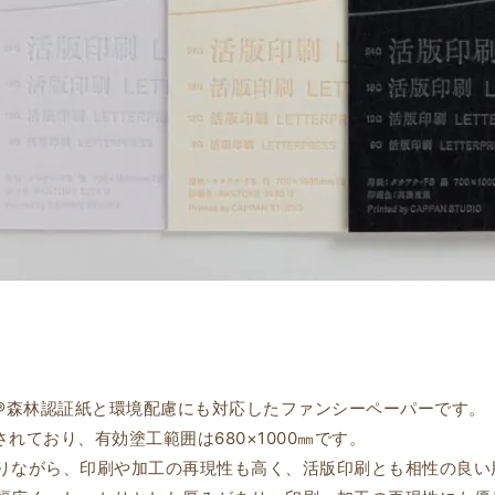
C®森林認証紙と環境配慮にも対応したファンシーペーパーです。
されており、有効塗工範囲は680×1000㎜です。
りながら、印刷や加工の再現性も高く、活版印刷とも相性の良い