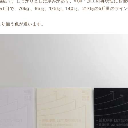
幅広く、しっかりとした厚みがあり、印刷・加工の再現性にも優
㎜T目で、70kg 、95㎏、175㎏、140㎏、217㎏の5斤量のラ
より揃う色が違います。