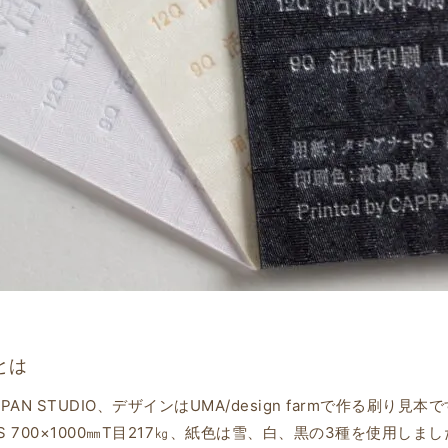
とは
AN STUDIO、デザインはUMA/design farmで作る刷り見本
 700×1000㎜T目217㎏、紙色は雪、白、黒の3種を使用しまし