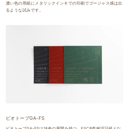
濃い色の用紙にメタリックインキでの印刷でゴージャス感は出
るような試みです。
ビオトープGA-FS
ビオトープGA-FSは18色の展開を持つ、FSC®森林認証紙とな