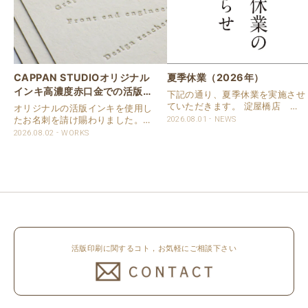
CAPPAN STUDIOオリジナル
夏季休業（2026年）
インキ高濃度赤口金での活版名
下記の通り、夏季休業を実施させ
刺
ていただきます。 淀屋橋店 通
オリジナルの活版インキを使用し
常営業いたします。 奈良店 8月
たお名刺を請け賜わりました。
2026.08.01
NEWS
16日（日）～8月20日（木）まで
用紙は新バフン紙Nのきぬを使用
2026.08.02
WORKS
休業いたします。 京都活版印刷
しました。 印刷は片面1色を強い
所 8月8日（土）～8月16日
印圧で活版印刷で仕上げました。
（日）まで休業いたします。 オ
刷色は、CAPPANSTUDIOオリジ
ンラ..
ナルの高濃度赤口金インキを使..
活版印刷に関するコト，お気軽にご相談下さい