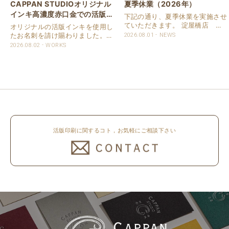
CAPPAN STUDIOオリジナル
夏季休業（2026年）
インキ高濃度赤口金での活版名
下記の通り、夏季休業を実施させ
刺
ていただきます。 淀屋橋店 通
オリジナルの活版インキを使用し
常営業いたします。 奈良店 8月
たお名刺を請け賜わりました。
2026.08.01
NEWS
16日（日）～8月20日（木）まで
用紙は新バフン紙Nのきぬを使用
2026.08.02
WORKS
休業いたします。 京都活版印刷
しました。 印刷は片面1色を強い
所 8月8日（土）～8月16日
印圧で活版印刷で仕上げました。
（日）まで休業いたします。 オ
刷色は、CAPPANSTUDIOオリジ
ンラ..
ナルの高濃度赤口金インキを使..
活版印刷に関するコト，お気軽にご相談下さい