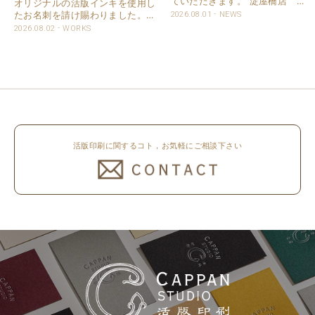
ていただきます。 淀屋橋店 通
オリジナルの活版インキを使用し
常営業いたします。 奈良店 8月
たお名刺を請け賜わりました。
2026.08.01
NEWS
16日（日）～8月20日（木）まで
用紙は新バフン紙Nのきぬを使用
2026.08.02
WORKS
休業いたします。 京都活版印刷
しました。 印刷は片面1色を強い
所 8月8日（土）～8月16日
印圧で活版印刷で仕上げました。
（日）まで休業いたします。 オ
刷色は、CAPPANSTUDIOオリジ
ンラ..
ナルの高濃度赤口金インキを使..
活版印刷に関するコト，お気軽にご相談下さい