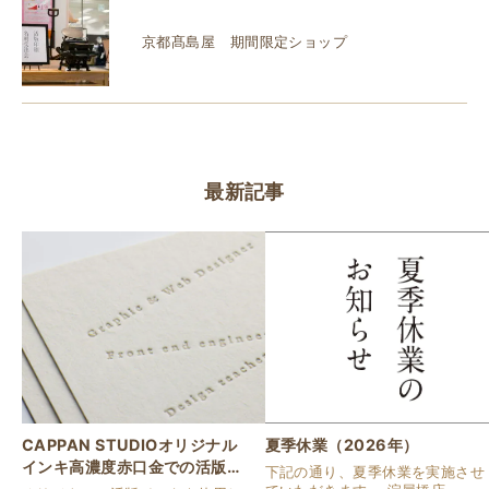
京都髙島屋 期間限定ショップ
最新記事
CAPPAN STUDIOオリジナル
夏季休業（2026年）
インキ高濃度赤口金での活版名
下記の通り、夏季休業を実施させ
刺