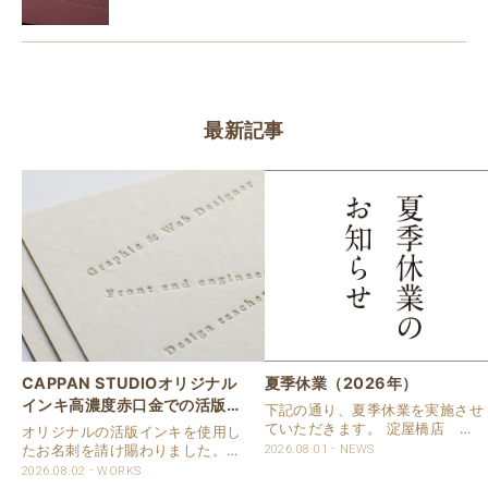
最新記事
CAPPAN STUDIOオリジナル
夏季休業（2026年）
インキ高濃度赤口金での活版名
下記の通り、夏季休業を実施させ
刺
ていただきます。 淀屋橋店 通
オリジナルの活版インキを使用し
常営業いたします。 奈良店 8月
たお名刺を請け賜わりました。
2026.08.01
NEWS
16日（日）～8月20日（木）まで
用紙は新バフン紙Nのきぬを使用
2026.08.02
WORKS
休業いたします。 京都活版印刷
しました。 印刷は片面1色を強い