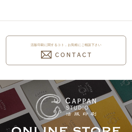
所 8月8日（土）～8月16日
印圧で活版印刷で仕上げました。
（日）まで休業いたします。 オ
刷色は、CAPPANSTUDIOオリジ
ンラ..
ナルの高濃度赤口金インキを使..
活版印刷に関するコト，お気軽にご相談下さい