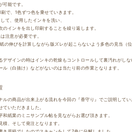
が可能です。
印刷で、1色ずつ色を乗せていきます。
をして、使用したインキを洗い、
次のインキを出し印刷することを繰り返します。
には注意が必要です。
Oでは、紙の伸びを計算しながら版ズレが起こらないよう多色の見当
るデザインの時はインキの乾燥もコントロールして裏汚れがしな
ール（白抜け）などがないのは当たり前の作業となります。
程
ナルの商品が出来上がる流れを今回の『香守り』でご説明してい
せていただきました。
平和紙業のミニサンプル帖を見ながらお選び頂きます。
見積、そして発注となります。
書き原稿でしたのでスキャンをして7色に分解しました。