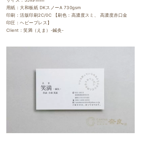
用紙：大和板紙 DKスノーA 730gsm
印刷：活版印刷2C/0C 【刷色：高濃度スミ、 高濃度赤口金
印圧：ヘビープレス】
Client：笑満（えま）-鍼灸-