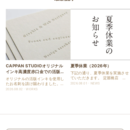
CAPPAN STUDIOオリジナル
夏季休業（2026年）
インキ高濃度赤口金での活版名
下記の通り、夏季休業を実施させ
刺
ていただきます。 淀屋橋店 通
オリジナルの活版インキを使用し
常営業いたします。 奈良店 8月
たお名刺を請け賜わりました。
2026.08.01
NEWS
16日（日）～8月20日（木）まで
用紙は新バフン紙Nのきぬを使用
2026.08.02
WORKS
休業いたします。 京都活版印刷
しました。 印刷は片面1色を強い
所 8月8日（土）～8月16日
印圧で活版印刷で仕上げました。
（日）まで休業いたします。 オ
刷色は、CAPPANSTUDIOオリジ
ンラ..
ナルの高濃度赤口金インキを使..