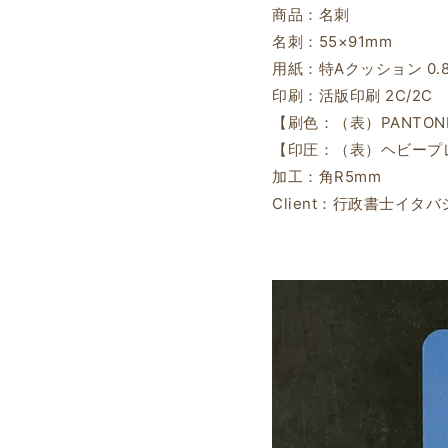
商品：名刺
名刺：55×91mm
用紙：特Aクッション 0.
印刷：活版印刷 2C/2C
【刷色：（表）PANTONE 2
【印圧：（表）ヘビープ
加工：角R5mm
Client：行政書士イタ