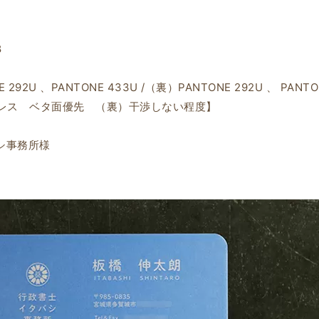
8
92U 、PANTONE 433U /（裏）PANTONE 292U 、 PANTO
レス ベタ面優先 （裏）干渉しない程度】
バシ事務所様