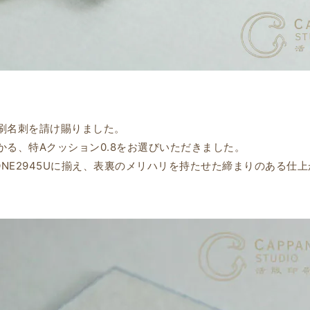
刷名刺を請け賜りました。
かる、特Aクッション0.8をお選びいただきました。
ONE2945Uに揃え、表裏のメリハリを持たせた締まりのある仕