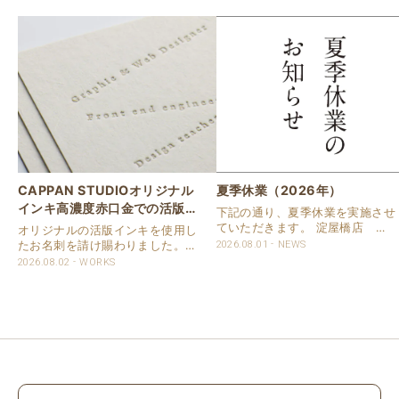
CAPPAN STUDIOオリジナル
夏季休業（2026年）
インキ高濃度赤口金での活版名
下記の通り、夏季休業を実施させ
刺
ていただきます。 淀屋橋店 通
オリジナルの活版インキを使用し
常営業いたします。 奈良店 8月
たお名刺を請け賜わりました。
2026.08.01
NEWS
16日（日）～8月20日（木）まで
用紙は新バフン紙Nのきぬを使用
2026.08.02
WORKS
休業いたします。 京都活版印刷
しました。 印刷は片面1色を強い
所 8月8日（土）～8月16日
印圧で活版印刷で仕上げました。
（日）まで休業いたします。 オ
刷色は、CAPPANSTUDIOオリジ
ンラ..
ナルの高濃度赤口金インキを使..