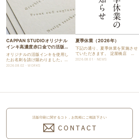
CAPPAN STUDIOオリジナル
夏季休業（2026年）
インキ高濃度赤口金での活版名
下記の通り、夏季休業を実施させ
刺
ていただきます。 淀屋橋店 通
オリジナルの活版インキを使用し
常営業いたします。 奈良店 8月
たお名刺を請け賜わりました。
2026.08.01
NEWS
16日（日）～8月20日（木）まで
用紙は新バフン紙Nのきぬを使用
2026.08.02
WORKS
休業いたします。 京都活版印刷
しました。 印刷は片面1色を強い
所 8月8日（土）～8月16日
印圧で活版印刷で仕上げました。
（日）まで休業いたします。 オ
刷色は、CAPPANSTUDIOオリジ
ンラ..
ナルの高濃度赤口金インキを使..
活版印刷に関するコト，お気軽にご相談下さい