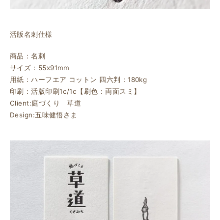
活版名刺仕様
商品：名刺
サイズ：55x91mm
用紙：ハーフエア コットン 四六判：180kg
印刷：活版印刷1c/1c【刷色：両面スミ】
Client:庭づくり 草道
Design:五味健悟さま