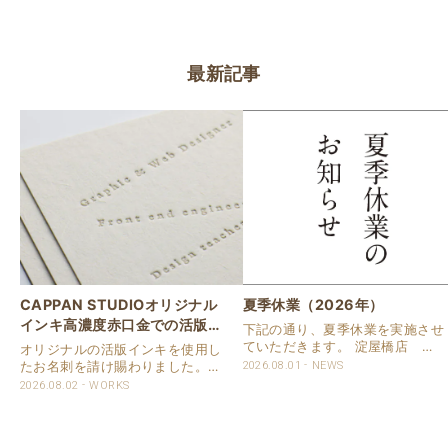
最新記事
CAPPAN STUDIOオリジナル
夏季休業（2026年）
インキ高濃度赤口金での活版名
下記の通り、夏季休業を実施させ
刺
ていただきます。 淀屋橋店 通
オリジナルの活版インキを使用し
常営業いたします。 奈良店 8月
たお名刺を請け賜わりました。
2026.08.01
NEWS
16日（日）～8月20日（木）まで
用紙は新バフン紙Nのきぬを使用
2026.08.02
WORKS
休業いたします。 京都活版印刷
しました。 印刷は片面1色を強い
所 8月8日（土）～8月16日
印圧で活版印刷で仕上げました。
（日）まで休業いたします。 オ
刷色は、CAPPANSTUDIOオリジ