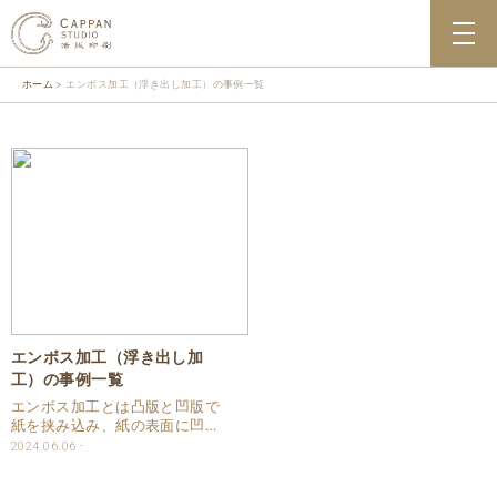
ホーム
エンボス加工（浮き出し加工）の事例一覧
エンボス加工（浮き出し加
工）の事例一覧
エンボス加工とは凸版と凹版で
紙を挟み込み、紙の表面に凹凸
をつけてデザインやロゴ、テキ
2024.06.06
ストを立体的に浮き上がらせる
技術です。 この加工により、シ