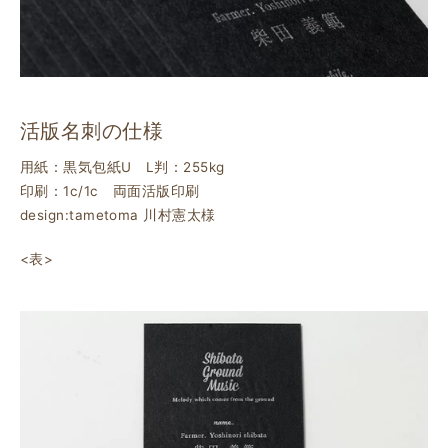
活版名刺の仕様
用紙：黒気包紙U L判：255kg
印刷：1c/1c 両面活版印刷
design:tametoma 川村憲太様
<表>