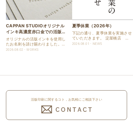
CAPPAN STUDIOオリジナル
夏季休業（2026年）
インキ高濃度赤口金での活版名
下記の通り、夏季休業を実施させ
刺
ていただきます。 淀屋橋店 通
オリジナルの活版インキを使用し
常営業いたします。 奈良店 8月
たお名刺を請け賜わりました。
2026.08.01
NEWS
16日（日）～8月20日（木）まで
用紙は新バフン紙Nのきぬを使用
2026.08.02
WORKS
休業いたします。 京都活版印刷
しました。 印刷は片面1色を強い
所 8月8日（土）～8月16日
印圧で活版印刷で仕上げました。
（日）まで休業いたします。 オ
刷色は、CAPPANSTUDIOオリジ
ンラ..
ナルの高濃度赤口金インキを使..
活版印刷に関するコト，お気軽にご相談下さい