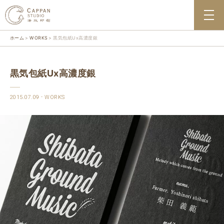
ホーム
WORKS
黒気包紙Ux高濃度銀
黒気包紙Ux高濃度銀
2015.07.09
WORKS