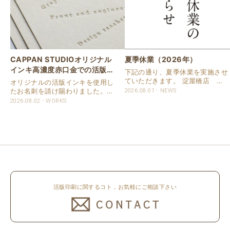
CAPPAN STUDIOオリジナル
夏季休業（2026年）
インキ高濃度赤口金での活版名
下記の通り、夏季休業を実施させ
刺
ていただきます。 淀屋橋店 通
オリジナルの活版インキを使用し
常営業いたします。 奈良店 8月
たお名刺を請け賜わりました。
2026.08.01
NEWS
16日（日）～8月20日（木）まで
用紙は新バフン紙Nのきぬを使用
2026.08.02
WORKS
休業いたします。 京都活版印刷
しました。 印刷は片面1色を強い
所 8月8日（土）～8月16日
印圧で活版印刷で仕上げました。
（日）まで休業いたします。 オ
刷色は、CAPPANSTUDIOオリジ
ンラ..
ナルの高濃度赤口金インキを使..
活版印刷に関するコト，お気軽にご相談下さい