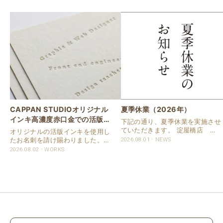
CAPPAN STUDIOオリジナル
夏季休業（2026年）
インキ高濃度赤口金での活版名
下記の通り、夏季休業を実施させ
刺
ていただきます。 淀屋橋店 通
オリジナルの活版インキを使用し
常営業いたします。 奈良店 8月
たお名刺を請け賜わりました。
2026.08.01
NEWS
16日（日）～8月20日（木）まで
用紙は新バフン紙Nのきぬを使用
2026.08.02
WORKS
休業いたします。 京都活版印刷
しました。 印刷は片面1色を強い
所 8月8日（土）～8月16日
印圧で活版印刷で仕上げました。
（日）まで休業いたします。 オ
刷色は、CAPPANSTUDIOオリジ
ンラ..
ナルの高濃度赤口金インキを使..