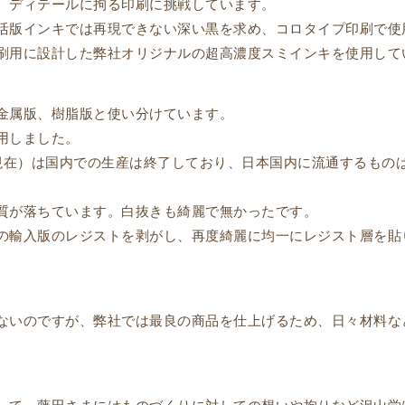
、ディテールに拘る印刷に挑戦しています。
活版インキでは再現できない深い黒を求め、コロタイプ印刷で使
刷用に設計した弊社オリジナルの超高濃度スミインキを使用して
金属版、樹脂版と使い分けています。
用しました。
月現在）は国内での生産は終了しており、日本国内に流通するもの
質が落ちています。白抜きも綺麗で無かったです。
の輸入版のレジストを剥がし、再度綺麗に均一にレジスト層を貼
ないのですが、弊社では最良の商品を仕上げるため、日々材料な