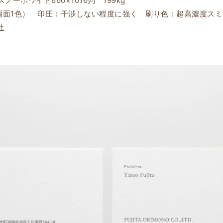
ーホワイト660×1016判 199kg
c（両面1色） 印圧：干渉しない程度に強く 刷り色：超高濃度スミ
社