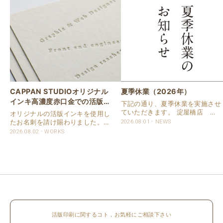
CAPPAN STUDIOオリジナル
夏季休業（2026年）
インキ高濃度赤口金での活版名
下記の通り、夏季休業を実施させ
刺
ていただきます。 淀屋橋店 通
オリジナルの活版インキを使用し
常営業いたします。 奈良店 8月
たお名刺を請け賜わりました。
2026.08.01
NEWS
16日（日）～8月20日（木）まで
用紙は新バフン紙Nのきぬを使用
2026.08.02
WORKS
休業いたします。 京都活版印刷
しました。 印刷は片面1色を強い
所 8月8日（土）～8月16日
印圧で活版印刷で仕上げました。
（日）まで休業いたします。 オ
刷色は、CAPPANSTUDIOオリジ
ンラ..
ナルの高濃度赤口金インキを使..
活版印刷に関するコト，お気軽にご相談下さい