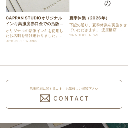
CAPPAN STUDIOオリジナル
夏季休業（2026年）
インキ高濃度赤口金での活版名
下記の通り、夏季休業を実施させ
刺
ていただきます。 淀屋橋店 通
オリジナルの活版インキを使用し
常営業いたします。 奈良店 8月
たお名刺を請け賜わりました。
2026.08.01
NEWS
16日（日）～8月20日（木）まで
用紙は新バフン紙Nのきぬを使用
2026.08.02
WORKS
休業いたします。 京都活版印刷
しました。 印刷は片面1色を強い
所 8月8日（土）～8月16日
印圧で活版印刷で仕上げました。
（日）まで休業いたします。 オ
刷色は、CAPPANSTUDIOオリジ
ンラ..
ナルの高濃度赤口金インキを使..
活版印刷に関するコト，お気軽にご相談下さい