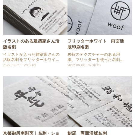
イラストのある建築家さん活
フリッターホワイト 両面活
版名刺
版印刷名刺
イラストが入った建築家さんの
独特のテクスチャーのある用
活版名刺をフリッターホワイト
紙、フリッターを使った名刺を
を使って賜りました。 フリッタ
請け賜わりました。 両面活版印
2022.09.18
WORKS
2022.09.06
WORKS
ーはテクスチャーが特徴的で紙
刷しております。 ロゴ面は共通
表面に高い低いがあり、低い場
で、もう片面をそれぞれのお名
所にはインキが乗りづらいた
前をお入れしております。 活版
め、今回は片面という事で裏面
名刺仕様 商品：名刺 サイズ：
への干渉は気にせず強めの..
55×9..
京都御所南割烹｜名刺・ショ
鮨店 両面活版名刺