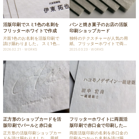
活版印刷でスミ1色の名刺を
パンと焼き菓子のお店の活版
フリッターホワイトで作成
印刷ショップカード
片面1色のお名刺を活版印刷で
独特のテクスチャーが人気の用
請け賜わりました。 スミ1色の
紙、フリッターホワイトで両面
お名刺は黒林堂からご注文をい
活版印刷のショップカードを請
2026.02.21
WORKS
2025.03.23
WORKS
ただきました。 用紙はフリッタ
け賜わりました。 斤量は四六
ーホワイトを使用しました。 フ
判：360㎏で厚みは0.68㎜とし
リッターは独特のテクスチャー
っかりした厚みがある用紙を指
があり雰囲気の良い紙です。 ス
定頂きました。 片面はベタを印
ミ1色で強い印圧..
刷、もう片面は圧..
正方形のショップカードを活
フリッターホワイトに両面活
版印刷でパールと赤口金
版印刷で赤口金で印刷した名
刺
正方形の活版印刷ショップカー
両面活版印刷の名刺を赤口金の
ドを請け賜わりました。 用紙は
印刷をつかった名刺を請け賜わ