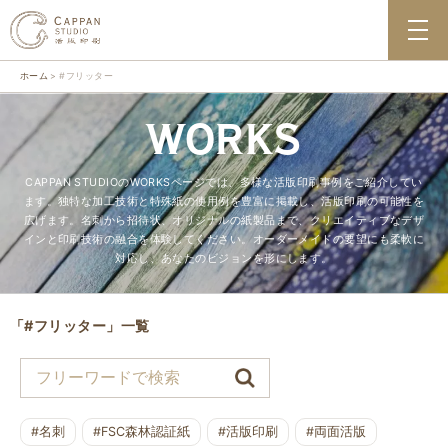
ホーム
#フリッター
WORKS
CAPPAN STUDIOのWORKSページでは、多様な活版印刷事例をご紹介してい
ます。独特な加工技術と特殊紙の使用例を豊富に掲載し、活版印刷の可能性を
広げます。名刺から招待状、オリジナルの紙製品まで、クリエイティブなデザ
インと印刷技術の融合を体験してください。オーダーメイドの要望にも柔軟に
対応し、あなたのビジョンを形にします。
「#フリッター」一覧
#名刺
#FSC森林認証紙
#活版印刷
#両面活版