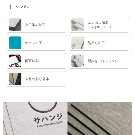
#特色印刷
もっと見る
エンボス加工
小口染め加工
（浮き出し加工）
デボス加工
箔押し加工
両面印刷
型抜き
（トムソン）
今月の刷り見本