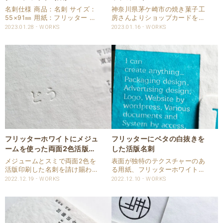
名刺仕様 商品：名刺 サイズ：
神奈川県茅ケ崎市の焼き菓子工
55×91㎜ 用紙：フリッター ホ
房さんよりショップカードを賜
ワイト 四六判：220㎏（FSC森
わりました。 用紙はフリッター
2023.01.28
WORKS
2023.01.16
WORKS
林認証紙） 印刷：活版印刷 片
ホワイトを使い、両面活版印刷
面1色（刷色：マットスミ 印
で仕上げています。 フリッター
圧：ヘビープレス） Client : 藤
ホワイトは、FSC森林認証紙で
吉 智子さま..
環境にも配慮されたショップカ
ードです。 ショッ..
フリッターホワイトにメジュ
フリッターにベタの白抜きを
ームを使った両面2色活版名
した活版名刺
刺
メジュームとスミで両面2色を
表面が独特のテクスチャーのあ
活版印刷した名刺を請け賜わり
る用紙、フリッターホワイトに
ました。 用紙は、表面が独特の
パントン特色指定で活版印刷し
2022.12.19
WORKS
2022.12.10
WORKS
テクスチャーのあるフリッタ
た名刺を請け賜わりました。 ベ
ー ホワイトを使用していま
タに白抜きの再現がある名刺で
す。 フリッターは紙の凸凹の高
す。 フリッターは紙の表面に高
低差があるため、インキの乗る
低差があるため、ベタの部分は
ところ乗らないところが出..
インキが乗る箇所と乗..