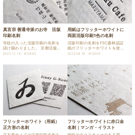
真言宗 善通寺派のお寺 活版
用紙はフリッターホワイトに
印刷名刺
両面活版印刷1色の名刺
寺紋の入った活版印刷の名刺を
活版印刷の名刺をFSC森林認証
請け賜わりました。 京都活版印
紙のフリッターホワイトを使っ
刷所店頭にお越し頂きご希望を
て請け賜わりました。 両面1色
2023.12.14
WORKS
2023.08.18
WORKS
お聞きして作成させて頂きま
を活版印刷している名刺です。
す。 用紙はフリッターホワイト
片面はCAPPANSTUDIOオリジ
を使い、片面活版印刷で強い印
ナルのマットスミ、裏面はDIC
圧で印刷しています。 仕様 商
で特色指定頂いています。 QR
品：名刺 サイズ：5..
コード..
フリッターホワイト（用紙）
フリッターホワイトに赤口金
正方形の名刺
名刺｜マンガ・イラスト
正方形サイズの活版印刷名刺を
独特のテクスチャーのある用