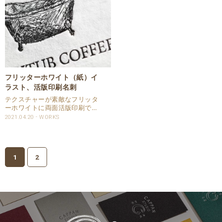
たものがある為、微細..
地図を再現させて..
フリッターホワイト（紙）イ
ラスト、活版印刷名刺
テクスチャーが素敵なフリッタ
ーホワイトに両面活版印刷で名
刺を請け賜わりました。 サイズ
2021.04.20
WORKS
は通常名刺サイズ
（55x91mm）より少し小さな
55x85mmで作成しています。
イラストにも印圧をしっかりと
1
2
入れています。 活版印刷..