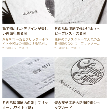
筆で描かれたデザインが美し
片面活版印刷で強い印圧（ヘ
い両面印刷名刺
ビープレス）の名刺
厚み0.78㎜あるフリッターホワ
独特のテクスチャーで人気のあ
イト440㎏の用紙に活版印刷
る用紙のひとつ、フリッターホ
で、筆で描かれたデザインを再
ワイトを使った名刺を請け賜わ
2023.04.22
WORKS
2023.02.14
WORKS
現した名刺です。 両面印刷で、
りました。 片面活版印刷の名刺
スミで活版印刷したお名刺とな
ですので裏面はあまり考えず強
ります。 仕様 商品：名刺 サイ
い印圧（ヘビープレス）で印刷
ズ：55×91㎜ 用紙：フリッタ..
しました。 名刺仕様 商品：名
刺 サイズ：55&#..
片面活版印刷の名刺｜フリッ
焼き菓子工房の活版印刷ショ
ター ホワイト（紙）
ップカード