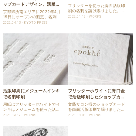
ップカードデザイン、活版印
フリッターを使った両面活版印
刷
刷の名刺を請け賜りました。 表
京都御所南エリアに2022年4月
面には法人様の内容、裏面には
15日にオープンの割烹、名刺、
2022.01.18
WORKS
京都/東京の鮨 和魂さまの店舗
ショップカードのデザイン、印
2022.04.13
KYOTO PRESS
情報が入っています。 名刺仕様
刷のご紹介です。 京都活版印刷
商品：名刺 サイズ：55×91ｍｍ
所 TSUMUGU PROJECT 割
用紙：フリッターホワイト ..
烹 名刺・ショップカード デ
ザイン、印刷 Shop Card ..
活版印刷にメジュームインキ
フリッターホワイトに青口金
で名刺印刷
で活版印刷したショップカー
ド
用紙はフリッターホワイトでイ
文藝サロン様のショップカード
ンキはメジュームを使った活版
を両面活版印刷で賜りました。
名刺を請け賜わりました。 メジ
片面は高濃度青口金、もう片面
2021.09.19
WORKS
2021.08.31
WORKS
ュームは透明に近いインキで仕
はスミで印刷しています。 用紙
上がりは空押しと良く似た雰囲
は独特のテクスチャーのある、
気に仕上がります。 メジューム
FSC森林認証紙のフリッターホ
インキは材料で少し黄味がかっ
ワイトを使っています。 裏面は