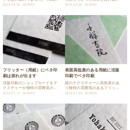
テクスチャーに特徴のあるフリ
りました。 用紙は独特のテクス
2024.04.18
WORKS
2024.03.20
WORKS
ッターホワイトを使用しまし
チャーのフリッターを使用しま
た。 活版印刷では片面はパール
した。 QRコード部分も赤口金
インキ、もう片面は赤口金で印
で活版印刷しております。 仕様
刷しました。 QRコードも大き
商品：名刺 サイズ：85ⅹ55㎜
めで配置していただい..
用紙：フリ..
フリッター（用紙）にベタ印
表面高低差のある用紙に活版
刷は掠れが出ます
印刷でベタ印刷
活版印刷のショップカードをテ
紙のテクスチャーに高低差があ
クスチャーが独特の雰囲気のあ
り独特の雰囲気のあるフリッタ
る用紙、フリッターを使用して
ーホワイトを使った名刺を請け
2024.01.15
WORKS
2024.01.04
WORKS
活版印刷いたしました。 フリッ
賜わりました。 印刷は活版印刷
ターのテクスチャーは高低差が
で両面印刷いたしました。 全面
あり活版印刷で印刷すると低い
ベタ印刷をDICの日本の伝統色
場所にはインキが乗らず掠れが
でご指定頂き印刷いたしまし
生じます。 今回ＱＲコ..
た。 活版印刷のベタ..