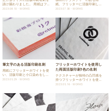
請け賜わりました。 用紙はフリ
紙、フリッターに活版印刷した
ッターホワイトを使い両面活版
名刺を請け賜わりました。 イラ
2023.08.10
WORKS
2023.07.30
WORKS
印刷しています。 片面にはQR
ストの入ったお名刺で刷り色は
コードも活版印刷した名刺で
赤口金で印刷いたしました。 片
す。 仕様 商品：名刺 サイズ：
面ですのでしっかりと印圧を入
55×55㎜ 用紙：フリッターホ
れて印刷しております。 仕様
ワイ..
商品：名刺 サイズ：..
筆文字のある活版印刷名刺
フリッターホワイトを使用し
た両面活版印刷1色の名刺
用紙にフリッターホワイトを使
い、活版印刷と小口染めをした
テクスチャーが独特の凸凹感を
名刺を請け賜わりました。 筆文
2023.05.29
WORKS
持つフリッターホワイトを使用
字があるデザインで、フリッタ
した活版印刷の名刺を承りまし
2023.05.16
WORKS
ーのテクスチャーが高低差ある
た。 この用紙は高低差があり印
ためインキが乗りにくいところ
刷時の強い印圧を掛けても掠れ
が掠れとなって独特の雰囲気に
ることがあります。 干渉を抑え
仕上がりました。 仕様..
ながらも両面にしっかりと印圧
を入れて仕上げていま..