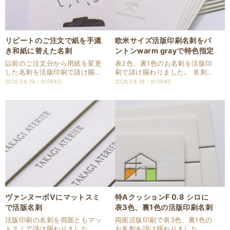
リピートのご注文で紙を手漉
欧米サイズ活版印刷名刺をパ
き和紙に替えた名刺
ントンwarm grayで特色指定
以前のご注文分から用紙を変更
表2色、裏1色のお名刺を活版印
した名刺を活版印刷で請け賜わ
刷で請け賜わりました。 名刺サ
りました。 用紙は鳥の子の手漉
イズは通常サイズよりも少し小
2026.06.19
WORKS
2026.04.18
WORKS
き和紙を使用しました。 耳付き
さな欧米サイズで指定頂いてい
の和紙となります。 印刷は片面
ます。 用紙は特AクッションF
1色を活版印刷でしっかり圧を
を使用しました。 印刷は全て活
掛けて再現いたしました。 耳付
版印刷で、特色指定はパントン
き和紙は、四方に..
のウォームグレイ..
ヴァンヌーボVにマットスミ
特AクッションF 0.8 シロに
で活版名刺
表3色、裏1色の活版印刷名刺
活版印刷の名刺を両面ともマッ
両面活版印刷で表3色、裏1色の
トスミで請け賜わりました。 サ
お名刺を請け賜わりました。 用