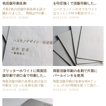
色活版印刷名刺
を印圧強くで活版印刷した名
刺
片面2色の活版印刷名刺を請け
ニーナコットンのオフホワイト
賜わりました。 用紙はFSC森林
はコットン100％配合のコット
認証紙の気包紙Uディープラフ
ン紙です。 ニーナコットンに活
2024.03.31
WORKS
2024.03.22
WORKS
を使用しました。 印刷はスミと
版印刷をした名刺を請け賜わり
空押しの2色活版印刷となりま
ました。 片面1色ですので裏面
す。 空押し部分はしっかりと印
を気にせずしっかりと強い印圧
圧を入れて印刷させて頂きまし
を入れて印刷いたしました。 仕
た。 仕様 商品..
様 商品：名刺 ..
フリッターホワイトに両面活
両面活版印刷の名刺で片面に
版印刷で赤口金で印刷した名
パールインキを使用
刺
両面活版印刷の名刺を赤口金の
両面活版印刷の名刺を特Aクッ
印刷をつかった名刺を請け賜わ
ション0.6の用紙を使って請け
りました。 用紙は独特のテクス
賜わりました。 印刷は片面マッ
2024.03.20
WORKS
2024.03.07
WORKS
チャーのフリッターを使用しま
トスミ、もう片面はパールイン
した。 QRコード部分も赤口金
キで印刷させて頂きました。 パ
で活版印刷しております。 仕様
ールインキは透明に近いインキ
商品：名刺 サイズ：85ⅹ55㎜
となります。 非塗工の用紙では