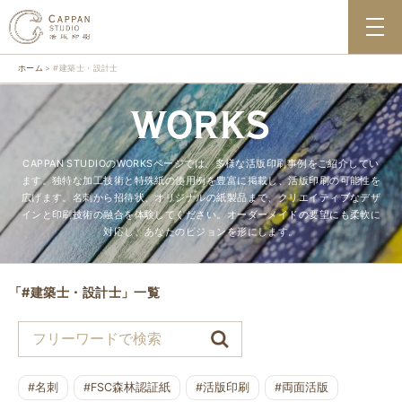
ホーム
#建築士・設計士
WORKS
CAPPAN STUDIOのWORKSページでは、多様な活版印刷事例をご紹介してい
ます。独特な加工技術と特殊紙の使用例を豊富に掲載し、活版印刷の可能性を
広げます。名刺から招待状、オリジナルの紙製品まで、クリエイティブなデザ
インと印刷技術の融合を体験してください。オーダーメイドの要望にも柔軟に
対応し、あなたのビジョンを形にします。
「#建築士・設計士」一覧
#名刺
#FSC森林認証紙
#活版印刷
#両面活版