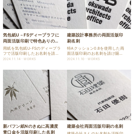
気包紙U－FSディープラフに
建築設計事務所の両面活版印
両面活版印刷で特色ありの名
刷名刺
刺
用紙を気包紙U-FSのディープラ
特Aクッション0.8を使用した両
フで活版印刷したお名刺を請け
面活版印刷のお名刺を請け賜わ
賜わりました。 気包紙Uの
りました。 名刺は建築設計事務
2024.11.14
WORKS
2024.11.10
WORKS
「U」はUncoated＝非塗工を意
所様のものでQRコードを両面に
味します。 「FS」はFSC森林認
印刷させて頂いています。 両面
証紙を意味しています。 用紙の
共にスミ1色で印刷いたしまし
テクスチャーはライトラフ、ミ
た。 厚みのある用紙ですのでし
ディア..
っかりと印圧..
新バフン紙Nのきぬに高濃度
建築会社両面活版印刷の名刺
青口金を活版印刷した名刺
建築会社さんのお名刺を活版印