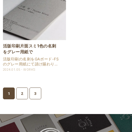
用紙：フリ..
パール感は微細な..
活版印刷片面スミ1色の名刺
をグレー用紙で
活版印刷の名刺をGAボード-FS
のグレー用紙にて請け賜わりま
した。 印刷色はスミで印圧はヘ
2024.01.05
WORKS
ビープレスでしっかりと印圧を
入れて印刷いたしました。 仕様
商品：名刺 サイズ：55×91㎜
用紙：GAボード‐FS グ..
1
2
3