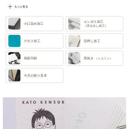
#特色印刷
もっと見る
エンボス加工
小口染め加工
（浮き出し加工）
デボス加工
箔押し加工
両面印刷
型抜き
（トムソン）
今月の刷り見本