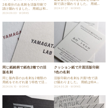
刷で請け賜わりました。 用紙は
2名様分のお名刺を活版印刷で
ハーフエアのヘンプを使用して
請け賜わりました。 用紙は和の
2024.07.27
WORKS
両面活版印刷1色で印刷しまし
雰囲気がある新バフン紙Nきぬ
2024.09.03
WORKS
た。 ＱＲコードのある裏面も活
を使用させていただきました。
版印刷で再現しています。 仕様
印刷は高濃度青口金で印圧を入
商品：名刺 サイズ：55ⅹ91㎜
れて活版印刷いたしました。 高
用紙：ハー..
濃度青口金は金濃度を上げた
CAPPAN STU..
同じ紙銘柄で紙色2種での活
クッション紙で片面活版印刷
版名刺
1色の名刺
同じ版内容のお名刺を2種類の
活版印刷の名刺を片面1色で請
用紙をそれぞれ違う特色で活版
け賜わりました。 用紙は特Aク
印刷しました。 用紙はハーフエ
ッション0.8を使用させて頂き
2024.06.10
WORKS
2024.05.28
WORKS
アで紙色はコットンとヘンプの
ました。 片面1色ですので裏面
2種類を使用させて頂きまし
は気にせず強い印圧で印刷させ
た。 特色はそれぞれDICでご指
て頂きました。 仕様 商品：名
定頂きました。 仕様 商品：名
刺 サイズ：55ⅹ91㎜ 用紙：特A
刺 サイズ：50ⅹ..
クッショ..