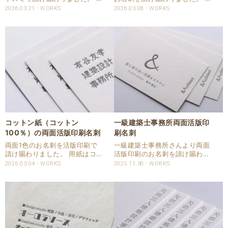
イズは欧米サイズで作成してい
紙は特AクッションF 0.8 シロ
2026.03.21
WORKS
2026.03.08
WORKS
ます。 用紙はヴァンヌーボV-
を使用しました。 活版印刷で表
FSのホワイトを使用しました。
は3色、裏1色で再現いたしまし
両面とも活版印刷1色で裏面へ
た。 表面はロゴが3色で見当合
の干渉を注視しながら印刷しま
わせが厳しいデザインでした
した。 刷色はマ..
が、しっか..
コットン紙（コットン
一級建築士事務所両面活版印
100％）の両面活版印刷名刺
刷名刺
両面1色のお名刺を活版印刷で
一級建築士事務所さんより両面
請け賜わりました。 用紙はコッ
活版印刷のお名刺を請け賜わり
トン100％のグムンドコットン
ました。 用紙はハーフエアコッ
2026.03.04
WORKS
2025.11.30
WORKS
ホワイトを使用しました。 斤量
トンを使用しました。 印刷は両
は700×1000㎜判210㎏（米
面ともパントンのBlack4で活版
坪:300gsm）を使用しました。
印刷いたしました。 裏面への干
厚みは0.5㎜ありま..
渉を注視しながら印圧を入れさ
せて頂きまし..