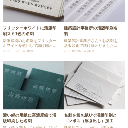
フリッターホワイトに活版印
建築設計事務所の活版印刷名
刷スミ1色の名刺
刺
活版印刷のお名刺をフリッター
建築設計事務所さんのお名刺を
ホワイトを使用して請け賜わり
活版印刷で請け賜わりました。
ました。 用紙のフリッターホワ
用紙は厚みがあり人気のある特
2025.11.21
WORKS
2025.06.06
WORKS
イトは表面のテクスチャーが独
Ａクッション0.8を使用しまし
特の用紙です。 印刷は活版印刷
た。 活版印刷で片面１色を強い
1色で印圧を入れて印刷してい
印圧で印刷いたしました。 仕様
ます。 紙の表面に高低差がある
商品：名刺 サイズ：55ｘ91㎜
ため印圧を入れても..
用紙：特..
濃い緑の用紙に高濃度銀で活
名刺を気包紙Uで活版印刷と
版印刷した名刺
エンボス（浮き出し）加工
濃い緑の用紙、GAボード-FSダ
活版印刷とエンボス（浮き出