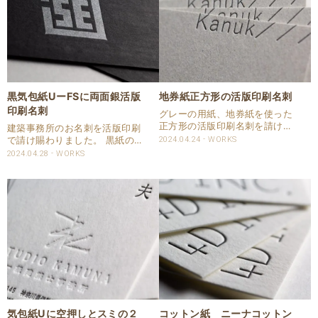
黒気包紙UーFSに両面銀活版
地券紙正方形の活版印刷名刺
印刷名刺
グレーの用紙、地券紙を使った
正方形の活版印刷名刺を請け賜
建築事務所のお名刺を活版印刷
わりました。 サイズは55×55
で請け賜わりました。 黒紙の用
2024.04.24
WORKS
㎜の正方形で両面活版印刷1色
紙、黒気包紙Uを使用いたしま
2024.04.28
WORKS
の名刺となります。 刷色はパン
した。 両面1色をCAPPAN
トンで特色指定頂きました。 仕
STUDIOオリジナルの高濃度銀
様 商品：名刺 サイズ：55&#2..
インキで活版印刷しています。
仕様 商品：名刺 サイズ：
49&#215..
気包紙Uに空押しとスミの２
コットン紙 ニーナコットン