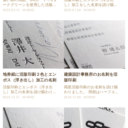
ークグリーンを使用した活版名
し）加工をした名刺を請け賜わ
刺を請け賜わりました。 印刷は
りました。 エンボス加工は凸版
2025.03.12
WORKS
2025.01.04
WORKS
活版印刷で片面1色を強い印圧
と凹版で紙を挟み込んで加工を
で印刷しました。 インキは高濃
します。 片面が浮き出れは、も
度銀インキを使用して印刷して
う片面は凹みの干渉が必ず起こ
います。 高濃度銀インキは
ります。 留意点は文字内などの
CAPPAN ST..
線幅が0.5㎜以上な..
地券紙に活版印刷２色とエン
建築設計事務所のお名刺を活
ボス（浮き出し）加工の名刺
版印刷
活版印刷とエンボス（浮き出
両面活版印刷のお名刺を請け賜
し）加工の名刺を請け賜わりま
わりました。 用紙はハーフエア
した。 用紙は地券紙を使用いた
コットンを使用して、両面活版
2024.12.27
WORKS
2024.12.06
WORKS
しました。 片面で活版印刷２色
印刷1色で印刷致しました。 印
はスミと銀で印刷しました。 銀
圧は両面共に裏面に干渉しない
で印刷の部分をエンボス加工に
程度で出来上がり強めで印圧を
て浮き出ししました。 CAPPAN
入れさせていただきました。 仕
STUDIO..
様 商品：名刺 サ..