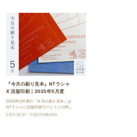
『今月の刷り見本』NTラシャ
X 活版印刷｜2025年5月度
2025年5月度の『今月の刷り見本』は
NTラシャに活版印刷でパントンの特
色、銀や白インキなどを使用しまし
2025.05.01
YODOYABASHI
た。 NTラシャはカラー展開が100色以
上ありコットン配合のファインペーパ
ーです。 『今月の刷り見本』とは 竹尾
淀..