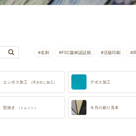
#名刺
#FSC森林認証紙
#活版印刷
#
エンボス加工
デボス加工
（浮き出し加工）
型抜き
今月の刷り見本
（トムソン）