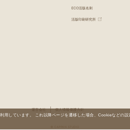
ECO活版名刺
活版印刷研究所
運営会社
個人情報保護方針
を利用しています。 これ以降ページを遷移した場合、Cookieなど
© CAPPAN STUDIO