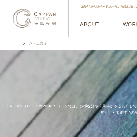
活版印刷の技術や表現手法、活版に適し
ABOUT
WOR
ホーム
正方形
CAPPAN STUDIOのWORKSページでは、多様な活版印刷事例をご
ザインと印刷技術の