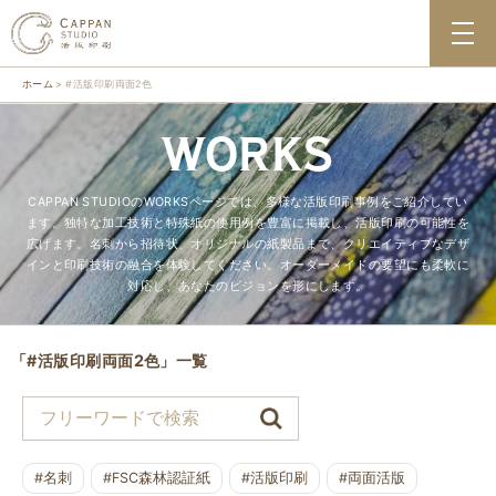
ホーム
#活版印刷両面2色
WORKS
CAPPAN STUDIOのWORKSページでは、多様な活版印刷事例をご紹介してい
ます。独特な加工技術と特殊紙の使用例を豊富に掲載し、活版印刷の可能性を
広げます。名刺から招待状、オリジナルの紙製品まで、クリエイティブなデザ
インと印刷技術の融合を体験してください。オーダーメイドの要望にも柔軟に
対応し、あなたのビジョンを形にします。
「#活版印刷両面2色」一覧
#名刺
#FSC森林認証紙
#活版印刷
#両面活版