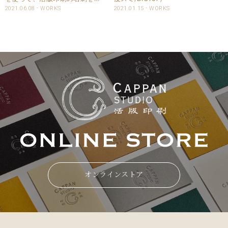
面2色印刷と小口染にて請け賜
2021.06.08
WORKS
2021.01.15
WORKS
わりました。 特色はDIC指定で
頂き、本機色校正を経て本生産
させていただきました。 ヴァン
ヌーボV名刺仕様 商品：名刺 サ
イズ：55ｘ..
オンラインストア