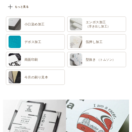
#特色印刷
もっと見る
エンボス加工
小口染め加工
（浮き出し加工）
デボス加工
箔押し加工
両面印刷
型抜き
（トムソン）
今月の刷り見本