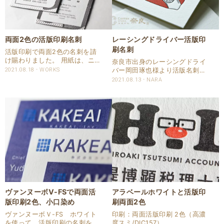
両面2色の活版印刷名刺
レーシングドライバー活版印
刷名刺
活版印刷で両面2色の名刺を請
け賜わりました。 用紙は、ニー
奈良市出身のレーシングドライ
ナコットン スノーホワイトを使
2021.08.18
WORKS
バー岡田琢也様より活版名刺を
用しています。 ニーナコットン
請け賜りました。 世界へ飛躍す
2021.08.13
NARA
は100%コットンを含む用紙
るための活版名刺をと。 紙は存
で、優しい雰囲気のある用紙で
在感があり、しっかりと印圧の
す。 2色印刷は、スミと空押し
入る特Aクッション0.8をお選び
で再現しています..
いただきました。 奈良の五重塔
のイラストが入..
ヴァンヌーボV-FSで両面活
アラベールホワイトと活版印
版印刷2色、小口染め
刷両面2色
ヴァンヌーボＶ-FS ホワイト
印刷：両面活版印刷 2色（高濃
を使って、活版印刷の名刺を両
度スミ/DIC157）