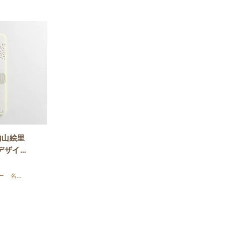
内山絵里
デザイ
サー 名刺
ン ＳＢ
されフリ
いう事で
のデザイン