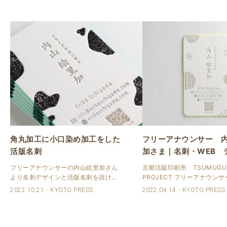
角丸加工に小口染め加工をした
フリーアナウンサー 
活版名刺
加さま｜名刺・WEB 
ン
フリーアナウンサーの内山絵里加さん
京都活版印刷所 TSUMUGU
より名刺デザインと活版名刺を請け賜
PROJECT フリーアナウン
わりました。 前回デザインさせて頂い
デザイン、印刷/WEB デザイ
2022.10.21
KYOTO PRESS
2022.04.14
KYOTO PRESS
たものからリニューアルしたデザイン
Ｓテレビ（静岡放送）を退職
になりました。
ーアナウンサーになられると
活版印刷名刺、WEBサイト
のご相..