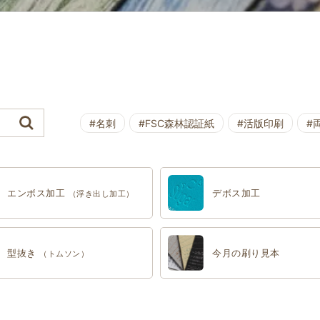
#名刺
#FSC森林認証紙
#活版印刷
#
エンボス加工
デボス加工
（浮き出し加工）
型抜き
今月の刷り見本
（トムソン）