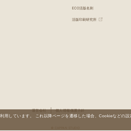
ECO活版名刺
活版印刷研究所
運営会社
個人情報保護方針
を利用しています。 これ以降ページを遷移した場合、Cookieなど
© CAPPAN STUDIO