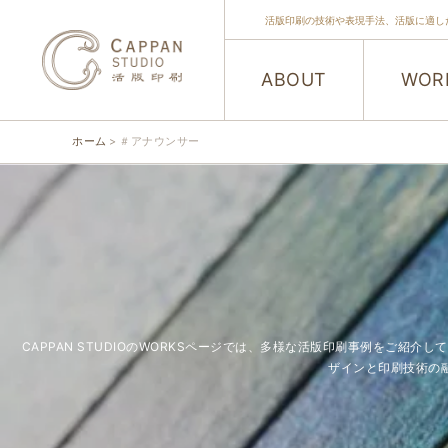
活版印刷の技術や表現手法、活版に適し
ABOUT
WOR
ホーム
＃アナウンサー
CAPPAN STUDIOのWORKSページでは、多様な活版印刷事例をご
ザインと印刷技術の