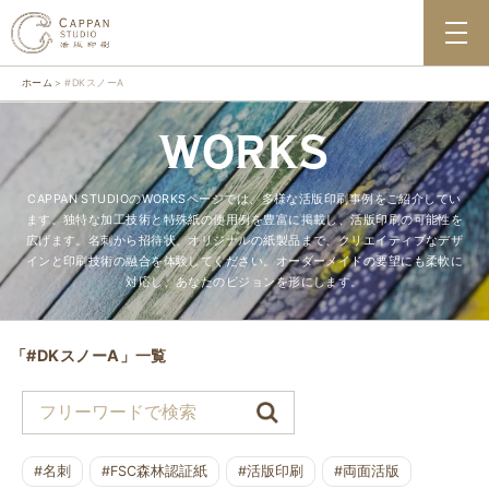
ホーム
#DKスノーA
WORKS
CAPPAN STUDIOのWORKSページでは、多様な活版印刷事例をご紹介してい
ます。独特な加工技術と特殊紙の使用例を豊富に掲載し、活版印刷の可能性を
広げます。名刺から招待状、オリジナルの紙製品まで、クリエイティブなデザ
インと印刷技術の融合を体験してください。オーダーメイドの要望にも柔軟に
対応し、あなたのビジョンを形にします。
「#DKスノーA」一覧
#名刺
#FSC森林認証紙
#活版印刷
#両面活版