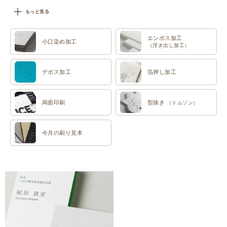
#特色印刷
もっと見る
エンボス加工
小口染め加工
（浮き出し加工）
デボス加工
箔押し加工
両面印刷
型抜き
（トムソン）
今月の刷り見本