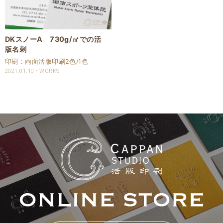
DKスノーA 730g/㎡での活
版名刺
印刷：両面活版印刷2色/1色
2021.01.10
WORKS