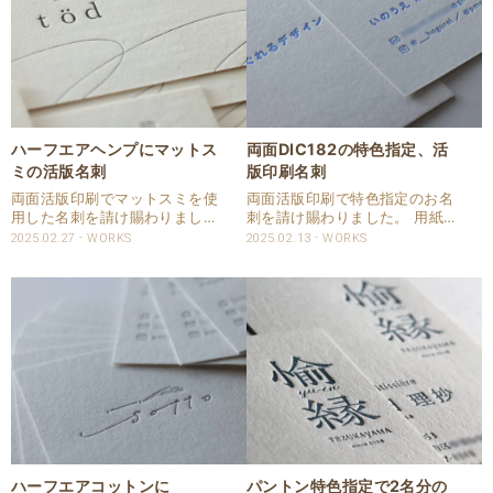
ハーフエアヘンプにマットス
両面DIC182の特色指定、活
ミの活版名刺
版印刷名刺
両面活版印刷でマットスミを使
両面活版印刷で特色指定のお名
用した名刺を請け賜わりまし
刺を請け賜わりました。 用紙は
た。 用紙はハーフエアのヘンプ
ハーフエアコットンを使用いた
2025.02.27
WORKS
2025.02.13
WORKS
に活版印刷しました。 マットス
しました。 活版印刷は両面とも
ミはCAPPAN STUDIOオリジナ
に干渉しないように印圧調整を
ルインキとなります。 非塗工の
いたしました。 刷色はDICより
用紙ではマット感は分かりづら
指定頂いています。 仕様 商
いですが高..
品：名刺 サイズ..
ハーフエアコットンに
パントン特色指定で2名分の