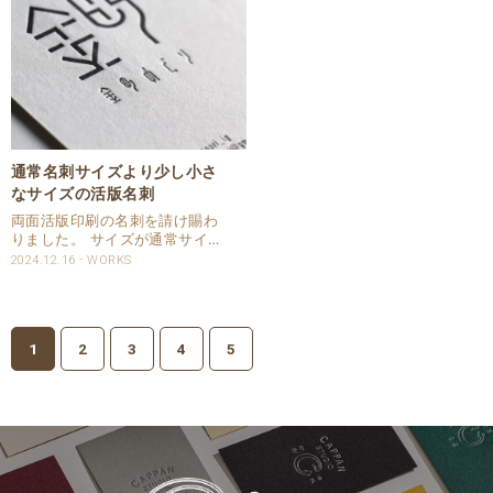
た内容になってい..
刺 サイズ：55..
通常名刺サイズより少し小さ
なサイズの活版名刺
両面活版印刷の名刺を請け賜わ
りました。 サイズが通常サイズ
より少し小さなサイズでご指定
2024.12.16
WORKS
頂きました。 CAPPAN STUDIO
で通常サイズの55×91㎜から45
㎜ｘ45㎜のサイズ間であれば価
格は同じです。 ご希..
1
2
3
4
5