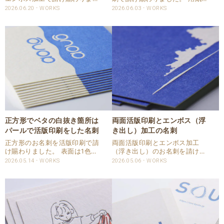
た。 用紙はハーフエア コット
ハーフエアのコットンを使用し
2026.06.20
WORKS
2026.06.03
WORKS
ンを使用しました。 活版印刷1
ました。 刷色は、赤口金とマッ
色は、刷色スミで圧を強く入れ
トスミの2色を使用して活版印
ました。 エンボス（浮き出し）
刷しました。 一般のインキはコ
加工部分は2名様分共通で加工
ート系の用紙に印刷をするとグ
しています。 浮き..
ロスに仕上がりま..
正方形でベタの白抜き箇所は
両面活版印刷とエンボス（浮
パールで活版印刷をした名刺
き出し）加工の名刺
正方形のお名刺を活版印刷で請
両面活版印刷とエンボス加工
け賜わりました。 表面は1色、
（浮き出し）のお名刺を請け賜
裏面は2色を全て活版印刷で仕
わりました。 用紙はハーフエア
2026.05.14
WORKS
2026.05.06
WORKS
上げました。 お名前のある表面
のコットンで印刷いたしまし
はDICの特色指定で活版印刷で
た。 印刷は両面1色を刷色をス
圧を入れて印刷しました。 裏面
ミとDIC182でご指定いただきま
は2色を活版印刷でベタはDIC特
した。 ベタ印刷の白抜き箇所の
色指定、白抜..
1部をエンボス（..