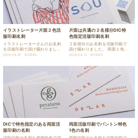
イラストレーター片面２色活
片面は共通の２名様分DIC特
版印刷名刺
色指定活版印刷名刺
イラストレーターさんのお名刺
２名様分のお名刺を活版印刷で
を活版印刷で請け賜わりまし
請け賜わりました。 両面１色を
た。 用紙はハーフエア コット
活版印刷をした名刺です。 片面
2026.04.20
WORKS
2026.04.15
WORKS
ンを使用しました。 印刷は片面
は２名様分共通となります。 用
2色を活版印刷しました。 刷色
紙はハーフエアコットンを使用
は、スミとDICの特色で指定頂
しました。 斤量は四六判：180
きました。 仕様 商品：名刺 サ
㎏、米坪表記は209.4g/㎡、厚
イズ：55ⅹ9..
みは0…
DICで特色指定のある両面活
両面活版印刷でパントン特色
版印刷の名刺
1色の名刺
活版印刷の名刺を両面特色で請
両面印刷のお名刺を活版印刷で