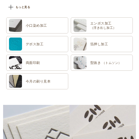
#特色印刷
もっと見る
エンボス加工
小口染め加工
（浮き出し加工）
デボス加工
箔押し加工
両面印刷
型抜き
（トムソン）
今月の刷り見本