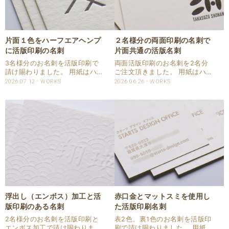
片面１色をハーフエアヘンプ
２名様分の両面印刷の名刺で
に活版印刷の名刺
片面共通の活版名刺
3名様分のお名刺を活版印刷で
両面活版印刷のお名刺を2名分
請け賜わりました。 用紙はハー
ご注文頂きました。 用紙はハー
フエアヘンプを使用しました。
フエアコットンに両面1色を活
2026.07.12
WORKS
2026.06.26
WORKS
片面1色を活版印刷で強い印圧
版印刷で仕上げました。 片面は
で再現しました。 刷色はスミで
2名様ともに共通版で印刷して
ご指定頂きました。 仕様 商
います。 刷色はスミ（黒）でし
品：名刺 サイズ：55ⅹ91㎜ 用
っかり圧を入れるよう活版印刷
紙：ハーフエ..
しています。 仕様..
浮出し（エンボス）加工と活
赤口金とマットスミを使用し
版印刷のある名刺
た活版印刷名刺
2名様分のお名刺を活版印刷と
表2色、裏1色のお名刺を活版印
エンボス加工で請け賜わりまし
刷で請け賜わりました。 用紙は