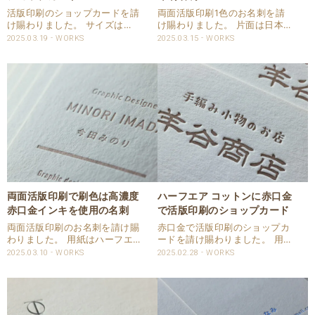
活版印刷のショップカードを請
両面活版印刷1色のお名刺を請
け賜わりました。 サイズは
け賜わりました。 片面は日本
55×55㎜のスクエアサイズで
語、もう片面は英記のお名刺と
2025.03.19
WORKS
2025.03.15
WORKS
す。 片面1色を活版印刷でDIC
なります。 両面とも活版印刷い
の特色を指定頂き印刷いたしま
たしました。 用紙はハーフエア
した。 しっかりと印圧を入れて
コットンを使用しています。 仕
凹ませています。 仕様 商品：
様 商品：名刺 サイズ：55×91
ショッ..
㎜..
両面活版印刷で刷色は高濃度
ハーフエア コットンに赤口金
赤口金インキを使用の名刺
で活版印刷のショップカード
両面活版印刷のお名刺を請け賜
赤口金で活版印刷のショップカ
わりました。 用紙はハーフエア
ードを請け賜わりました。 用紙
コットンを使用して、両面活版
はハーフエアのコットンを使用
2025.03.10
WORKS
2025.02.28
WORKS
印刷1色で印刷いたしました。
しました。 片面印刷ですので印
刷色にはCAPPAN STUDIOオリ
圧をしっかりと入れ印刷いたし
ジナルの高濃度赤口金インキを
ました。 QRコードも圧が入っ
使用させて頂きました。 仕様
ていますが読み取りに問題あり
商品：名..
ません。 仕様 商..