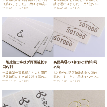
け賜わりました。 用紙は嵩高で
請け賜わりました。 用紙はハー
斤量の割には厚みのあるハーフ
フエアコットンを使用していま
2026.02.14
WORKS
2026.02.07
WORKS
エア コットンを使用しました。
す。 両面1色ずつを活版印刷で
印刷は両面1色を活版印刷しま
の圧をしっかりとご希望に沿う
した。 刷色は、DICで特色指定
よう調整して仕上げています。
頂きました。 両面印刷ですが、
印刷色はパントンで特色ご指定
しっかりと印..
を頂きました。 仕..
一級建築士事務所両面活版印
裏面共通の3名様の活版印刷
刷名刺
名刺
一級建築士事務所さんより両面
3名様分の活版印刷名刺を請け
活版印刷のお名刺を請け賜わり
賜わりました。 用紙はハーフエ
ました。 用紙はハーフエアコッ
アのヘンプを使用させて頂きま
2025.11.30
WORKS
2025.11.08
WORKS
トンを使用しました。 印刷は両
した。 印刷は両面とも活版印刷
面ともパントンのBlack4で活版
1色でDICの特色指定をいただき
印刷いたしました。 裏面への干
ました。 裏面の地図は細かい表
渉を注視しながら印圧を入れさ
現の箇所ありますが、インキと
せて頂きまし..
印圧の調整でし..