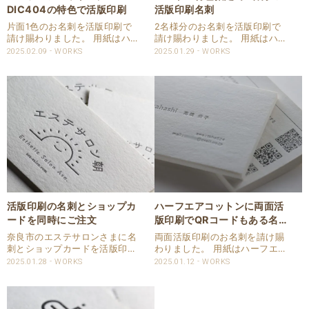
DIC404の特色で活版印刷
活版印刷名刺
片面1色のお名刺を活版印刷で
2名様分のお名刺を活版印刷で
請け賜わりました。 用紙はハー
請け賜わりました。 用紙はハー
フエアを使用させて頂きまし
フエアコットンを使用しまし
2025.02.09
WORKS
2025.01.29
WORKS
た。 ハーフエアは嵩高の用紙で
た。 活版印刷は片面1色でパン
斤量の割にはかなり厚みがあり
トンの特色をご指定頂きまし
圧を入れやすい用紙です。 刷色
た。 片面ですのでしっかりと印
はDICで特色指定いただきまし
圧を入れて印刷いたしました。
た。 仕様 商品：..
仕様 商品：名刺 サ..
活版印刷の名刺とショップカ
ハーフエアコットンに両面活
ードを同時にご注文
版印刷でQRコードもある名
刺
奈良市のエステサロンさまに名
両面活版印刷のお名刺を請け賜
刺とショップカードを活版印刷
わりました。 用紙はハーフエア
で請け賜わりました。 お名刺に
コットンを使用させて頂きまし
2025.01.28
WORKS
2025.01.12
WORKS
はイラストやQRコードが入って
た。 両面活版印刷ですので印圧
います。 ショップカードには地
を調整しながら印刷いたしまし
図が入っています。 地図のデザ
た。 QRコードも活版印刷で印
インは活版印刷での再現に向い
刷しています。 仕様 商品：名