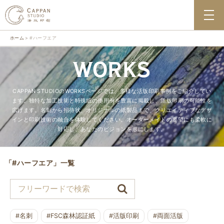
ホーム
#ハーフエア
WORKS
CAPPAN STUDIOのWORKSページでは、多様な活版印刷事例をご紹介してい
ます。独特な加工技術と特殊紙の使用例を豊富に掲載し、活版印刷の可能性を
広げます。名刺から招待状、オリジナルの紙製品まで、クリエイティブなデザ
インと印刷技術の融合を体験してください。オーダーメイドの要望にも柔軟に
対応し、あなたのビジョンを形にします。
「#ハーフエア」一覧
#名刺
#FSC森林認証紙
#活版印刷
#両面活版