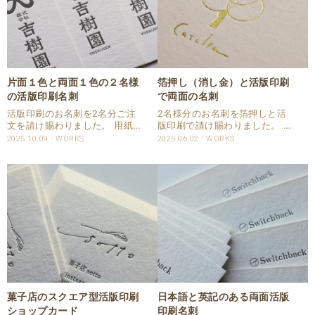
片面１色と両面１色の２名様
箔押し（消し金）と活版印刷
の活版印刷名刺
で両面の名刺
活版印刷のお名刺を2名分ご注
2名様分のお名刺を箔押しと活
文を請け賜わりました。 用紙は
版印刷で請け賜わりました。 用
ハーフエアコットンを使用しま
紙はハーフエアのコルクを指定
2025.10.09
WORKS
2025.06.02
WORKS
した。 1種類は片面1色、もう1
頂きました。 片面は活版印刷で
種類は両面1色の活版印刷での
DICの特色指定、もう片面は箔
お名刺となります。 1種類とも
押しで箔色は消し金のNO.111を
印圧具合は合わせるよう調整し
指定頂きました。 仕様 商品：
ています。 仕様..
名刺 サイ..
菓子店のスクエア型活版印刷
日本語と英記のある両面活版
ショップカード
印刷名刺