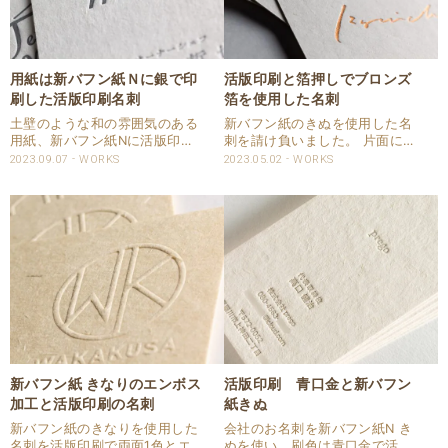
用紙は新バフン紙Ｎに銀で印
活版印刷と箔押しでブロンズ
刷した活版印刷名刺
箔を使用した名刺
土壁のような和の雰囲気のある
新バフン紙のきぬを使用した名
用紙、新バフン紙Nに活版印刷
刺を請け負いました。 片面には
をした名刺を請け賜わりまし
活版印刷1色、もう片面にはブ
2023.09.07
WORKS
2023.05.02
WORKS
た。 用紙色は絹。 活版印刷で
ロンズ箔を使用した箔押し加工
は銀色で印刷しています。 片面
を致しました。 箔色には、高級
印刷ですので裏面を気にせずし
感のあるブロンズ色をご指定い
っかりと印圧を入れています。
ただきました。 活版印刷の質感
仕様 商品：名刺 サ..
と箔押しの輝きが美..
新バフン紙 きなりのエンボス
活版印刷 青口金と新バフン
加工と活版印刷の名刺
紙きぬ
新バフン紙のきなりを使用した
会社のお名刺を新バフン紙N き
名刺を活版印刷で両面1色とエ
ぬを使い、刷色は青口金で活版