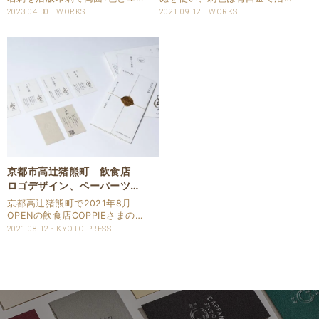
ンボス加工（浮き出し）で請け
印刷しました。 新バフン紙は土
2023.04.30
WORKS
2021.09.12
WORKS
賜わりました。 活版印刷はDIC
壁のような雰囲気のある用紙で
の特色指定頂いています。 エン
す。 名刺仕様 商品：名刺 サイ
ボス加工により、名刺の文字が
ズ：55x91mm 用紙：新バフン
浮き出る再現をしています。 仕
紙N きぬ 四六判：270kg 印
様 商品：名刺 ..
刷：..
京都市高辻猪熊町 飲食店
ロゴデザイン、ペーパーツー
ル｜活版印刷
京都高辻猪熊町で2021年8月
OPENの飲食店COPPIEさまのロ
ゴ、ペーパーツールのデザイ
2021.08.12
KYOTO PRESS
ン、印刷を請け賜わりました。
想いなどをしっかり拝聴し、今
後の展開も鑑みながらロゴマー
クのデザインをスタートに、
「開業の案内」..