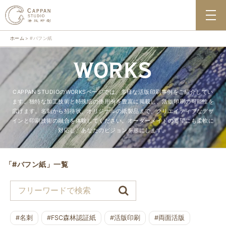
ホーム
#バフン紙
WORKS
CAPPAN STUDIOのWORKSページでは、多様な活版印刷事例をご紹介してい
ます。独特な加工技術と特殊紙の使用例を豊富に掲載し、活版印刷の可能性を
広げます。名刺から招待状、オリジナルの紙製品まで、クリエイティブなデザ
インと印刷技術の融合を体験してください。オーダーメイドの要望にも柔軟に
対応し、あなたのビジョンを形にします。
「#バフン紙」一覧
#名刺
#FSC森林認証紙
#活版印刷
#両面活版