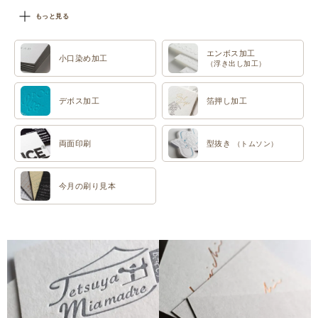
#特色印刷
もっと見る
エンボス加工
小口染め加工
（浮き出し加工）
デボス加工
箔押し加工
両面印刷
型抜き
（トムソン）
今月の刷り見本