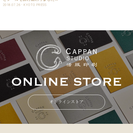
手書き原稿を京都活版印刷所に
2018.07.26
KYOTO PRESS
持ち込んでいただき、ロゴをト
レースしてデータ化のお手伝い
をさせていただきました。 特色
は、店頭で用意している
PANTONEのカラーガイ..
オンラインストア