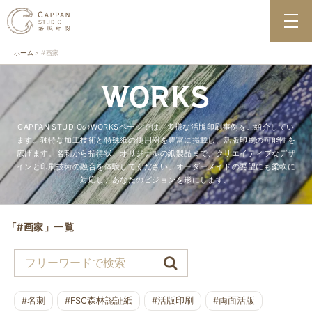
ホーム
#画家
WORKS
CAPPAN STUDIOのWORKSページでは、多様な活版印刷事例をご紹介してい
ます。独特な加工技術と特殊紙の使用例を豊富に掲載し、活版印刷の可能性を
広げます。名刺から招待状、オリジナルの紙製品まで、クリエイティブなデザ
インと印刷技術の融合を体験してください。オーダーメイドの要望にも柔軟に
対応し、あなたのビジョンを形にします。
「#画家」一覧
#名刺
#FSC森林認証紙
#活版印刷
#両面活版