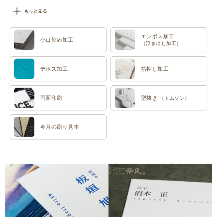
#特色印刷
もっと見る
エンボス加工
小口染め加工
（浮き出し加工）
デボス加工
箔押し加工
両面印刷
型抜き
（トムソン）
今月の刷り見本