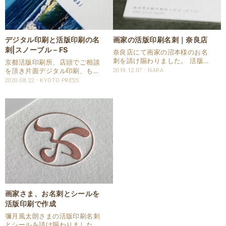
デジタル印刷と活版印刷の名
画家の活版印刷名刺｜奈良店
刺|スノーブル－FS
奈良店にて画家の沼本様のお名
刺を請け賜わりました。 活版印
京都活版印刷所、店頭でご相談
刷のお名刺にご自身で絵の具で
を頂き片面デジタル印刷、もう
2019.12.07
NARA
アクセントで完成。 そのため、
片面は活版印刷の名刺の御注文
2020.08.22
KYOTO PRESS
絵の具との相性もご検討いただ
を頂きました。 カラー面の再現
き紙は野性味あふれるラフな質
を綺麗にという事でスノーブ
感のワイルド-FSをセレクトい
ル-FSを使用させて頂きまし
ただきました。 活..
た。 印刷仕様 商品：名刺 サイ
ズ：55x91mm ..
画家さま、お名刺とシールを
活版印刷で作成
彌月風太朗さまの活版印刷名刺
とシールを請け賜わりました。