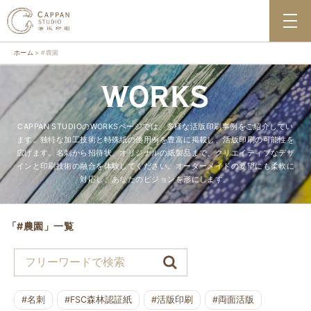
ホーム
#農園
WORKS
CAPPAN STUDIOのWORKSページでは、多様な活版印刷事例をご紹介してい
ます。独特な加工技術と特殊紙の使用例を豊富に掲載し、活版印刷の可能性を
広げます。名刺から招待状、オリジナルの紙製品まで、クリエイティブなデザ
インと印刷技術の融合を体験してください。オーダーメイドの要望にも柔軟に
対応し、あなたのビジョンを形にします。
「#農園」一覧
#名刺
#FSC森林認証紙
#活版印刷
#両面活版