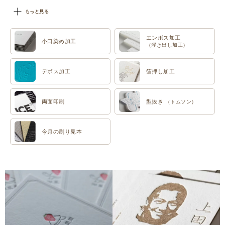
#特色印刷
もっと見る
エンボス加工
小口染め加工
（浮き出し加工）
デボス加工
箔押し加工
両面印刷
型抜き
（トムソン）
今月の刷り見本