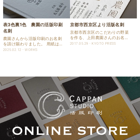
表3色裏1色 農園の活版印刷
京都市西京区より活版名刺
名刺
京都市西京区のこだわりの野菜
を作る、上田農園さんのお名刺
農園さんから活版印刷のお名刺
です。 弊社、京都活版印刷所に
を請け賜わりました。 用紙は特
2017.05.29
KYOTO PRESS
ご来店頂き、請け賜りました。
Aクッション0.8を使用して、片
2025.02.12
WORKS
味にこだわった野菜をお作りに
面3色にもう片面は1色を活版印
なられていて、名刺にもこだわ
刷致しました。 刷色の特色は
りをとご注文頂きました。 活版
DICでご指定頂きました。 仕様
印刷名刺の仕様 用..
商品：名刺 サイズ：55×9..