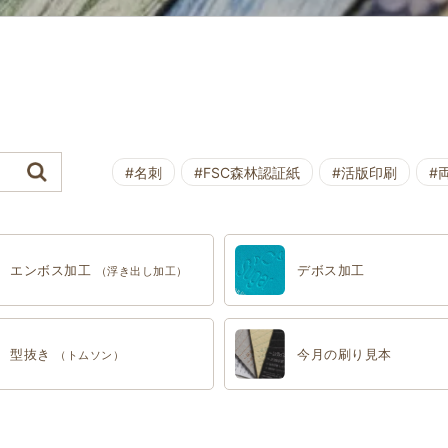
#名刺
#FSC森林認証紙
#活版印刷
#
エンボス加工
デボス加工
（浮き出し加工）
型抜き
今月の刷り見本
（トムソン）