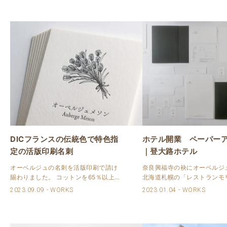
DICフランスの伝統色で特色指
ホテル開業 ペーパー
定の活版印刷名刺
｜登大路ホテル
オーベルジュの名刺を活版印刷で請け
奈良興福寺の袂にオーベルジ
賜わりました。 コットンを65％以上配
北海道札幌の「レストランモ
合の用紙、ロベールホワイトを使用し
ル」の中道博シェフ、今智行
2023.09.09
WORKS
2023.01.04
WORKS
ました。 活版印刷では刷色をDICのフ
ともにリニューアル開業した
ランスの伝統色で指定頂きました。 片
テル奈良さまのペーパーアイ
面1色ですのでしっかりとした印圧で仕
を活版印刷を駆使して納めさ
上げ..
ました。 また、そ..