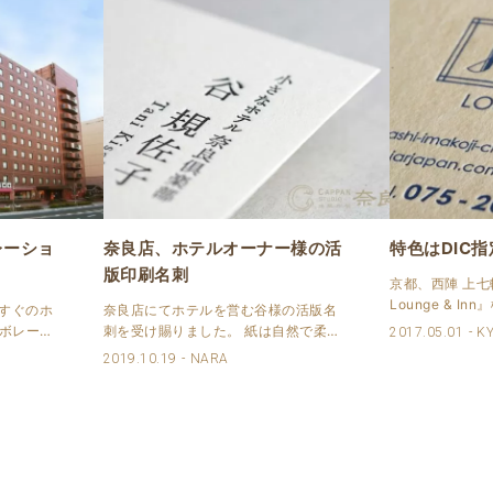
レーショ
奈良店、ホテルオーナー様の活
特色はDIC
版印刷名刺
京都、西陣 上七軒
Lounge & 
口すぐのホ
奈良店にてホテルを営む谷様の活版名
請け賜りました
ラボレーシ
刺を受け賜りました。 紙は自然で柔ら
2017.05.01
K
用して、特色はD
駅前なの
かな風合いのハーフエア ヘンプをセレ
2019.10.19
NARA
指示頂きました
京都活版印
クトいただき優しい仕上がりになりま
名刺の仕様 用紙.
ックアッ
した。 活版名刺のご仕様 商品：名刺
です。 特
サイズ：55x91mm 用紙：ハーフエア ..