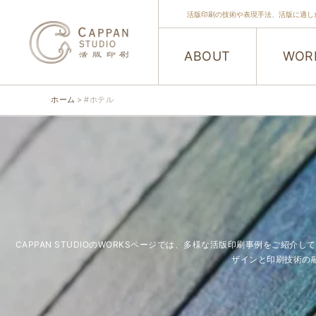
活版印刷の技術や表現手法、活版に適し
ABOUT
WOR
ホーム
#ホテル
CAPPAN STUDIOのWORKSページでは、多様な活版印刷事例をご
ザインと印刷技術の