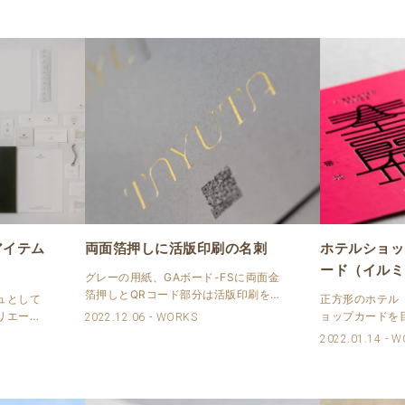
アイテム
両面箔押しに活版印刷の名刺
ホテルショッ
ード（イルミ
グレーの用紙、GAボード-FSに両面金
箔押しとQRコード部分は活版印刷をし
ュとして
正方形のホテル
た名刺を請け賜わりました。 名刺仕様
リエー
ョップカードを
2022.12.06
WORKS
商品：名刺 サイズ：55×91㎜ 用紙：
シェフと
ビットな蛍光の
2022.01.14
W
GAボード-FS グレー 四六判：215㎏
登大路ホ
を致しました。
【FSC森林認証..
テム一式
桃を使っていま
せて頂き
と黒が出るよう
は活版印刷で..