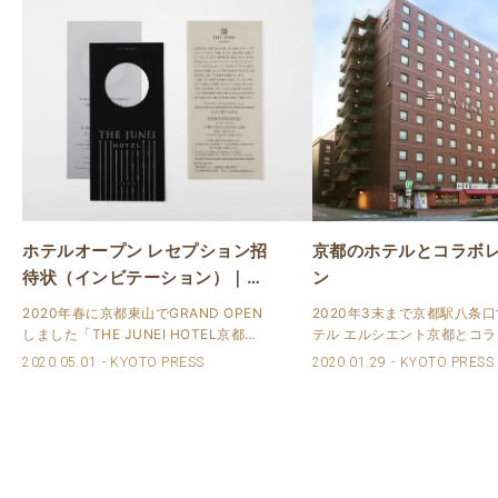
ホテルオープン レセプション招
京都のホテルとコラボ
待状（インビテーション）｜活
ン
版印刷
2020年春に京都東山でGRAND OPEN
2020年3末まで京都駅八条
しました「THE JUNEI HOTEL京都」
テル エルシエント京都とコ
のオープン レセプションの招待状を請
ョン頂いております。 京都
2020.05.01
KYOTO PRESS
2020.01.29
KYOTO PRESS
け賜わりました。 ホテルのコンセプト
で、非常に良い立地です。 
は竹と月。 竹は、黒谷の手漉きの竹和
刷所のある伏見稲荷大社をピ
紙を使い、月はトムソン..
プしてくださった宿泊プラン
別に「..