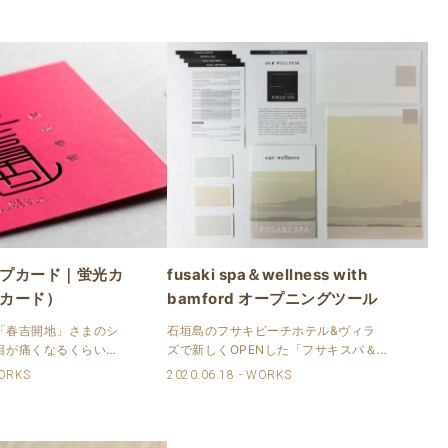
プカード｜蛍光カ
fusaki spa＆wellness with
カード）
bamford オープニングツール
「春吉開地」さまのシ
石垣島のフサキビーチホテル&ヴィラ
目が痛くなるくらいビ
ズで新しくOPENした「フサキスパ＆
紙で箔押しと活版印刷
ウェルネス」の印刷物を請け賜わりま
ORKS
2020.06.18
WORKS
 用紙はイルミカードの
した。 ラグジュアリーブランド「バン
す。 蛍光面はしっかり
フォード」とフサキスパ&ウェルネス
に黒箔を使い、裏面に
のコラボレーション。 バンフォ..